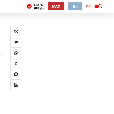
+22 °С
MAX
ВК
ОК
Дождь
мы