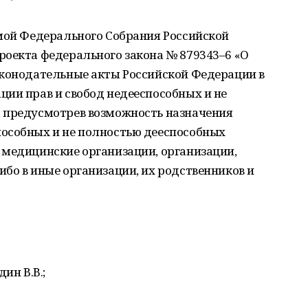
умой Федерального Собрания Российской
роекта федерального закона № 879343–6 «О
аконодательные акты Российской Федерации в
ии прав и свобод недееспособных и не
 предусмотрев возможность назначения
особных и не полностью дееспособных
 медицинские организации, организации,
бо в иные организации, их родственников и
ин В.В.;