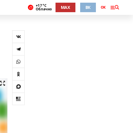
+17 °С
MAX
ВК
ОК
Облачно