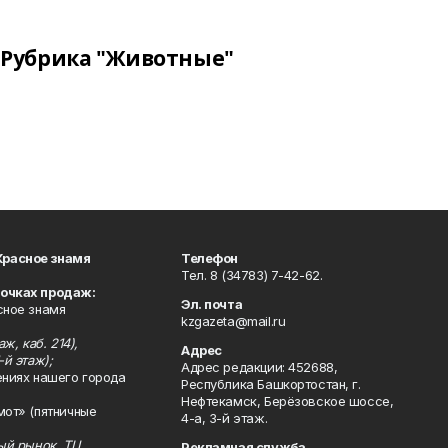
Рубрика "Животные"
Красное знамя
Телефон
Тел. 8 (34783) 7-42-62.
точках продаж:
Эл. почта
сное знамя
kzgazeta@mail.ru
ж, каб. 214),
Адрес
-й этаж);
Адрес редакции: 452688,
ениях нашего города
Республика Башкортостан, г.
Нефтекамск, Берёзовское шоссе,
мот» (пятничные
4-а, 3-й этаж.
ный рынок, ТЦ
Рекламная служба