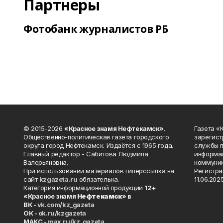
Партнеры
Фотобанк журналистов РБ
© 2015-2026
«Красное знамя Нефтекамск»
.
Газета 
Общественно-политическая газета городского
зарегист
округа город Нефтекамск. Издаётся с 1965 года.
службы п
Главный редактор - Сабитова Людмила
информац
Валерьяновна.
коммуник
При использовании материалов гиперссылка на
Регистра
сайт
kzgazeta.ru
обязательна.
11.06.2025
Категория информационной продукции
12+
«Красное знамя
Нефтекамск
» в
ВК -
vk.com/kz_gazeta
ОК -
ok.ru/kzgazeta
MAKC -
max.ru/kz_gazeta