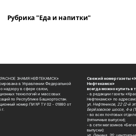
Рубрика "Еда и напитки"
«КРАСНОЕ ЗНАМЯ НЕФТЕКАМСК»
Свежий номер газеты «
рирована в Управлении Федеральной
Нефтекамск»
о надзору в сфере связи,
всегда можно купить в 
ионных технологий и массовых
- в редакции газеты «Кра
аций по Республике Башкортостан.
Нефтекамск» по адресам:
ционный номер ПИ № ТУ 02 - 01880 от
ул. Нефтяников, 22 (2-й эта
 г.
Берёзовское шоссе, 4-а (1
- во всех почтовых отдел
(пятничные выпуски);
- в сети магазинов «Беге
выпуски):
ул. Ленина, 26; централь