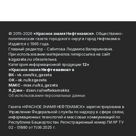
© 2015-2026
«Красное знамя Нефтекамск»
. Общественно-
политическая газета городского округа город Нефтекамск.
Издаётся с 1965 года.
Главный редактор - Сабитова Людмила Валерьяновна.
При использовании материалов гиперссылка на сайт
kzgazeta.ru
обязательна.
Категория информационной продукции
12+
«Красное знамя
Нефтекамск
» в
ВК -
vk.com/kz_gazeta
ОК -
ok.ru/kzgazeta
MAKC -
max.ru/kz_gazeta
Я.Дзен -
dzen.ru/neftekamskkz
Об использовании персональных данных
Газета «КРАСНОЕ ЗНАМЯ НЕФТЕКАМСК» зарегистрирована в
Управлении Федеральной службы по надзору в сфере связи,
информационных технологий и массовых коммуникаций по
Республике Башкортостан. Регистрационный номер ПИ № ТУ
02 - 01880 от 11.06.2025 г.