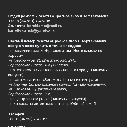
Отдел рекламы газеты «Красное знамя Нефтекамск»
Тел. 8 (34783) 7-45-35.
Эл. почта:
kzreklama@mail.ru
kzneftekamsk@yandex.ru
Свежий номер газеты «Красное знамя Нефтекамск»
всегда можно купить в точках продаж:
- в редакции газеты «Красное знамя Нефтекамск» по
адресам:
ул. Нефтяников, 22 (2-й этаж, каб. 214),
Берёзовское шоссе, 4-а (1-й этаж);
- во всех почтовых отделениях нашего города (пятничные
выпуски);
- в сети магазинов «Бегемот» (пятничные выпуски):
ул. Ленина, 26; центральный рынок, ТЦ «Центральный»,
ул. Парковая, 2 (цокольный этаж);
Берёзовское шоссе, 3-в;
- на центральном рынке (пятничные выпуски);
- в киосках на автовокзале и на пр.Юбилейном, 5.
Телефон
Тел. 8 (34783) 7-42-62.
Эл. почта