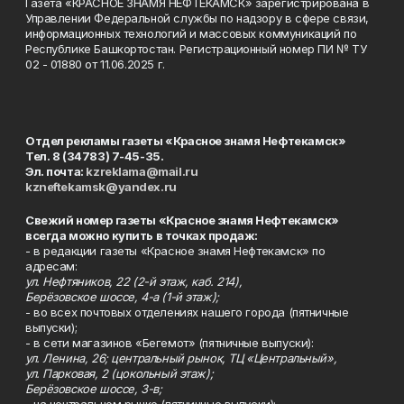
Газета «КРАСНОЕ ЗНАМЯ НЕФТЕКАМСК» зарегистрирована в
Управлении Федеральной службы по надзору в сфере связи,
информационных технологий и массовых коммуникаций по
Республике Башкортостан. Регистрационный номер ПИ № ТУ
02 - 01880 от 11.06.2025 г.
Отдел рекламы газеты «Красное знамя Нефтекамск»
Тел. 8 (34783) 7-45-35.
Эл. почта:
kzreklama@mail.ru
kzneftekamsk@yandex.ru
Свежий номер газеты «Красное знамя Нефтекамск»
всегда можно купить в точках продаж:
- в редакции газеты «Красное знамя Нефтекамск» по
адресам:
ул. Нефтяников, 22 (2-й этаж, каб. 214),
Берёзовское шоссе, 4-а (1-й этаж);
- во всех почтовых отделениях нашего города (пятничные
выпуски);
- в сети магазинов «Бегемот» (пятничные выпуски):
ул. Ленина, 26; центральный рынок, ТЦ «Центральный»,
ул. Парковая, 2 (цокольный этаж);
Берёзовское шоссе, 3-в;
- на центральном рынке (пятничные выпуски);