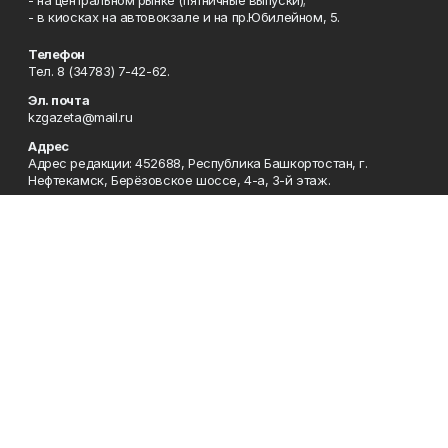
- в киосках на автовокзале и на пр.Юбилейном, 5.
Телефон
Тел. 8 (34783) 7-42-62.
Эл. почта
kzgazeta@mail.ru
Адрес
Адрес редакции: 452688, Республика Башкортостан, г.
Нефтекамск, Берёзовское шоссе, 4-а, 3-й этаж.
Рекламная служба
Тел. 8 (34783) 7-45-35.
Редакция
Тел. 8 (34783) 7-42-72, 7-42-92..
Приемная
Тел. 8 (34783) 7-42-82.
Сотрудничество
Тел. 8 (34783) 7-42-62.
Отдел кадров
Тел. 8 (34783) 7-42-92.