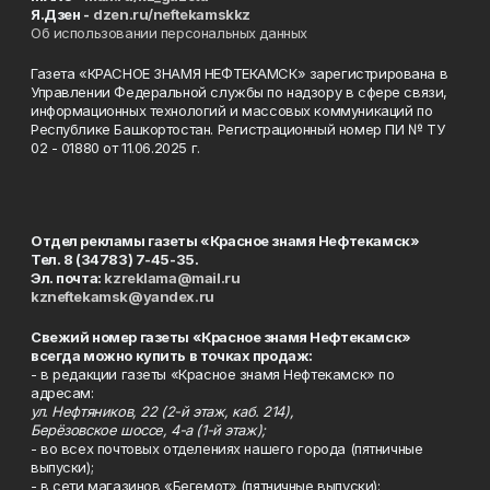
Я.Дзен -
dzen.ru/neftekamskkz
Об использовании персональных данных
Газета «КРАСНОЕ ЗНАМЯ НЕФТЕКАМСК» зарегистрирована в
Управлении Федеральной службы по надзору в сфере связи,
информационных технологий и массовых коммуникаций по
Республике Башкортостан. Регистрационный номер ПИ № ТУ
02 - 01880 от 11.06.2025 г.
Отдел рекламы газеты «Красное знамя Нефтекамск»
Тел. 8 (34783) 7-45-35.
Эл. почта:
kzreklama@mail.ru
kzneftekamsk@yandex.ru
Свежий номер газеты «Красное знамя Нефтекамск»
всегда можно купить в точках продаж:
- в редакции газеты «Красное знамя Нефтекамск» по
адресам:
ул. Нефтяников, 22 (2-й этаж, каб. 214),
Берёзовское шоссе, 4-а (1-й этаж);
- во всех почтовых отделениях нашего города (пятничные
выпуски);
- в сети магазинов «Бегемот» (пятничные выпуски):