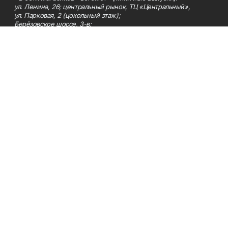
ул. Ленина, 26; центральный рынок, ТЦ «Центральный»,
ул. Парковая, 2 (цокольный этаж);
Берёзовское шоссе, 3-в;
- на центральном рынке (пятничные выпуски);
- в киосках на автовокзале и на пр.Юбилейном, 5.
Телефон
Тел. 8 (34783) 7-42-62.
Эл. почта
kzgazeta@mail.ru
Адрес
Адрес редакции: 452688, Республика Башкортостан, г.
Нефтекамск, Берёзовское шоссе, 4-а, 3-й этаж.
Рекламная служба
Тел. 8 (34783) 7-45-35.
Редакция
Тел. 8 (34783) 7-42-72, 7-42-92..
Приемная
Тел. 8 (34783) 7-42-82.
Сотрудничество
Тел. 8 (34783) 7-42-62.