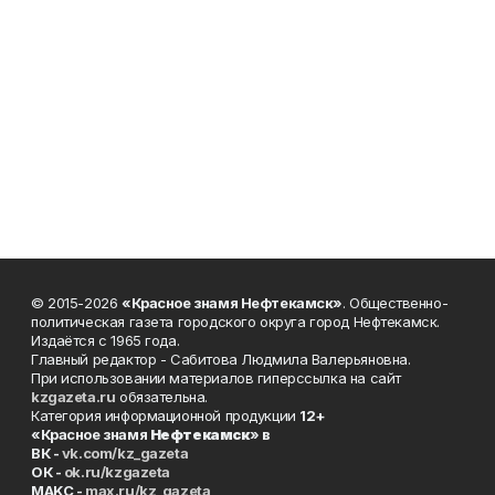
© 2015-2026
«Красное знамя Нефтекамск»
. Общественно-
политическая газета городского округа город Нефтекамск.
Издаётся с 1965 года.
Главный редактор - Сабитова Людмила Валерьяновна.
При использовании материалов гиперссылка на сайт
kzgazeta.ru
обязательна.
Категория информационной продукции
12+
«Красное знамя
Нефтекамск
» в
ВК -
vk.com/kz_gazeta
ОК -
ok.ru/kzgazeta
MAKC -
max.ru/kz_gazeta