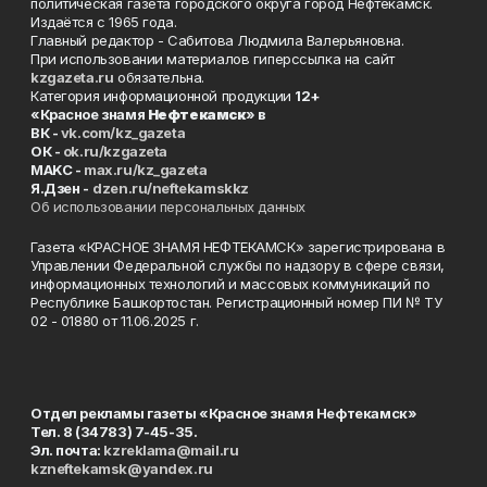
политическая газета городского округа город Нефтекамск.
Издаётся с 1965 года.
Главный редактор - Сабитова Людмила Валерьяновна.
При использовании материалов гиперссылка на сайт
kzgazeta.ru
обязательна.
Категория информационной продукции
12+
«Красное знамя
Нефтекамск
» в
ВК -
vk.com/kz_gazeta
ОК -
ok.ru/kzgazeta
MAKC -
max.ru/kz_gazeta
Я.Дзен -
dzen.ru/neftekamskkz
Об использовании персональных данных
Газета «КРАСНОЕ ЗНАМЯ НЕФТЕКАМСК» зарегистрирована в
Управлении Федеральной службы по надзору в сфере связи,
информационных технологий и массовых коммуникаций по
Республике Башкортостан. Регистрационный номер ПИ № ТУ
02 - 01880 от 11.06.2025 г.
Отдел рекламы газеты «Красное знамя Нефтекамск»
Тел. 8 (34783) 7-45-35.
Эл. почта:
kzreklama@mail.ru
kzneftekamsk@yandex.ru