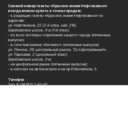
Свежий номер газеты «Красное знамя Нефтекамск»
всегда можно купить в точках продаж:
- в редакции газеты «Красное знамя Нефтекамск» по
адресам:
ул. Нефтяников, 22 (2-й этаж, каб. 214),
Берёзовское шоссе, 4-а (1-й этаж);
- во всех почтовых отделениях нашего города (пятничные
выпуски);
- в сети магазинов «Бегемот» (пятничные выпуски):
ул. Ленина, 26; центральный рынок, ТЦ «Центральный»,
ул. Парковая, 2 (цокольный этаж);
Берёзовское шоссе, 3-в;
- на центральном рынке (пятничные выпуски);
- в киосках на автовокзале и на пр.Юбилейном, 5.
Телефон
Тел. 8 (34783) 7-42-62.
Эл. почта
kzgazeta@mail.ru
Адрес
Адрес редакции: 452688, Республика Башкортостан, г.
Нефтекамск, Берёзовское шоссе, 4-а, 3-й этаж.
Рекламная служба