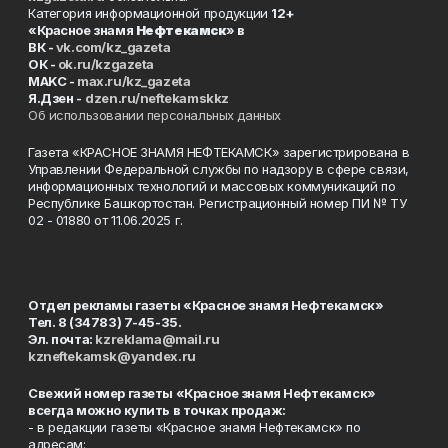
Категория информационной продукции
12+
«Красное знамя
Нефтекамск
» в
ВК -
vk.com/kz_gazeta
ОК -
ok.ru/kzgazeta
MAKC -
max.ru/kz_gazeta
Я.Дзен -
dzen.ru/neftekamskkz
Об использовании персональных данных
Газета «КРАСНОЕ ЗНАМЯ НЕФТЕКАМСК» зарегистрирована в
Управлении Федеральной службы по надзору в сфере связи,
информационных технологий и массовых коммуникаций по
Республике Башкортостан. Регистрационный номер ПИ № ТУ
02 - 01880 от 11.06.2025 г.
Отдел рекламы газеты «Красное знамя Нефтекамск»
Тел. 8 (34783) 7-45-35.
Эл. почта:
kzreklama@mail.ru
kzneftekamsk@yandex.ru
Свежий номер газеты «Красное знамя Нефтекамск»
всегда можно купить в точках продаж:
- в редакции газеты «Красное знамя Нефтекамск» по
адресам: