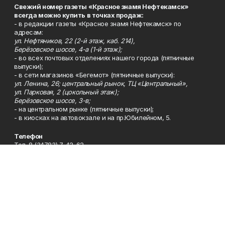
Свежий номер газеты «Красное знамя Нефтекамск»
всегда можно купить в точках продаж:
- в редакции газеты «Красное знамя Нефтекамск» по
адресам:
ул. Нефтяников, 22 (2-й этаж, каб. 214),
Берёзовское шоссе, 4-а (1-й этаж);
- во всех почтовых отделениях нашего города (пятничные
выпуски);
- в сети магазинов «Бегемот» (пятничные выпуски):
ул. Ленина, 26; центральный рынок, ТЦ «Центральный»,
ул. Парковая, 2 (цокольный этаж);
Берёзовское шоссе, 3-в;
- на центральном рынке (пятничные выпуски);
- в киосках на автовокзале и на пр.Юбилейном, 5.
Телефон
Тел. 8 (34783) 7-42-62.
Эл. почта
kzgazeta@mail.ru
Адрес
Адрес редакции: 452688, Республика Башкортостан, г.
Нефтекамск, Берёзовское шоссе, 4-а, 3-й этаж.
Рекламная служба
Тел. 8 (34783) 7-45-35.