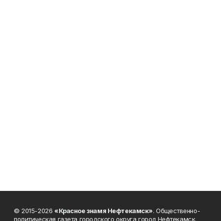
© 2015-2026
«Красное знамя Нефтекамск»
. Общественно-
политическая газета городского округа город Нефтекамск.