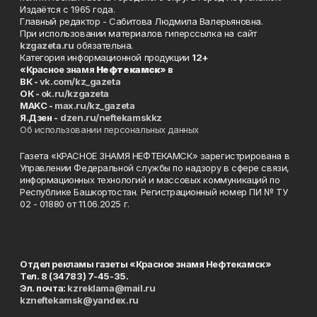
Издаётся с 1965 года.
Главный редактор - Сабитова Людмила Валерьяновна.
При использовании материалов гиперссылка на сайт
kzgazeta.ru
обязательна.
Категория информационной продукции
12+
«Красное знамя
Нефтекамск
» в
ВК -
vk.com/kz_gazeta
ОК -
ok.ru/kzgazeta
MAKC -
max.ru/kz_gazeta
Я.Дзен -
dzen.ru/neftekamskkz
Об использовании персональных данных
Газета «КРАСНОЕ ЗНАМЯ НЕФТЕКАМСК» зарегистрирована в
Управлении Федеральной службы по надзору в сфере связи,
информационных технологий и массовых коммуникаций по
Республике Башкортостан. Регистрационный номер ПИ № ТУ
02 - 01880 от 11.06.2025 г.
Отдел рекламы газеты «Красное знамя Нефтекамск»
Тел. 8 (34783) 7-45-35.
Эл. почта:
kzreklama@mail.ru
kzneftekamsk@yandex.ru