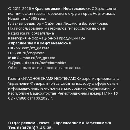
© 2015-2026
«Красное знамя Нефтекамск»
. Общественно-
политическая газета городского округа город Нефтекамск.
Издаётся с 1965 года.
Главный редактор - Сабитова Людмила Валерьяновна.
При использовании материалов гиперссылка на сайт
kzgazeta.ru
обязательна.
Категория информационной продукции
12+
«Красное знамя
Нефтекамск
» в
ВК -
vk.com/kz_gazeta
ОК -
ok.ru/kzgazeta
MAKC -
max.ru/kz_gazeta
Я.Дзен -
dzen.ru/neftekamskkz
Об использовании персональных данных
Газета «КРАСНОЕ ЗНАМЯ НЕФТЕКАМСК» зарегистрирована в
Управлении Федеральной службы по надзору в сфере связи,
информационных технологий и массовых коммуникаций по
Республике Башкортостан. Регистрационный номер ПИ № ТУ
02 - 01880 от 11.06.2025 г.
Отдел рекламы газеты «Красное знамя Нефтекамск»
Тел. 8 (34783) 7-45-35.