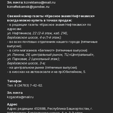
Эл. почта:
kzreklama@mail.ru
kzneftekamsk@yandex.ru
Свежий номер газеты «Красное знамя Нефтекамск»
всегда можно купить в точках продаж:
- в редакции газеты «Красное знамя Нефтекамск» по
адресам:
ул. Нефтяников, 22 (2-й этаж, каб. 214),
Берёзовское шоссе, 4-а (1-й этаж);
- во всех почтовых отделениях нашего города (пятничные
выпуски);
- в сети магазинов «Бегемот» (пятничные выпуски):
ул. Ленина, 26; центральный рынок, ТЦ «Центральный»,
ул. Парковая, 2 (цокольный этаж);
Берёзовское шоссе, 3-в;
- на центральном рынке (пятничные выпуски);
- в киосках на автовокзале и на пр.Юбилейном, 5.
Телефон
Тел. 8 (34783) 7-42-62.
Эл. почта
kzgazeta@mail.ru
Адрес
Адрес редакции: 452688, Республика Башкортостан, г.
Нефтекамск, Берёзовское шоссе, 4-а, 3-й этаж.