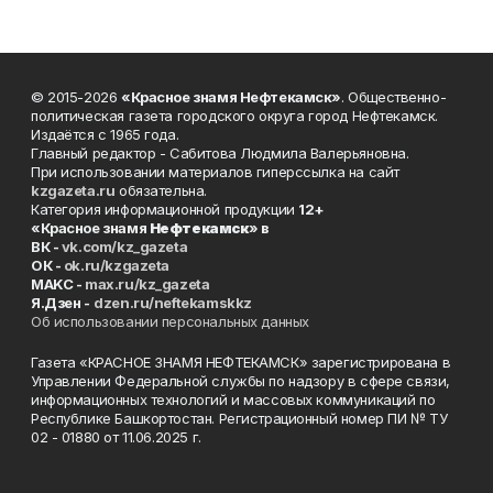
© 2015-2026
«Красное знамя Нефтекамск»
. Общественно-
политическая газета городского округа город Нефтекамск.
Издаётся с 1965 года.
Главный редактор - Сабитова Людмила Валерьяновна.
При использовании материалов гиперссылка на сайт
kzgazeta.ru
обязательна.
Категория информационной продукции
12+
«Красное знамя
Нефтекамск
» в
ВК -
vk.com/kz_gazeta
ОК -
ok.ru/kzgazeta
MAKC -
max.ru/kz_gazeta
Я.Дзен -
dzen.ru/neftekamskkz
Об использовании персональных данных
Газета «КРАСНОЕ ЗНАМЯ НЕФТЕКАМСК» зарегистрирована в
Управлении Федеральной службы по надзору в сфере связи,
информационных технологий и массовых коммуникаций по
Республике Башкортостан. Регистрационный номер ПИ № ТУ
02 - 01880 от 11.06.2025 г.