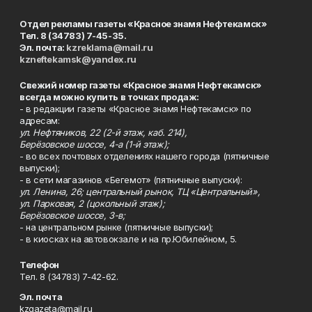
Отдел рекламы газеты «Красное знамя Нефтекамск»
Тел. 8 (34783) 7-45-35.
Эл. почта:
kzreklama@mail.ru
kzneftekamsk@yandex.ru
Свежий номер газеты «Красное знамя Нефтекамск»
всегда можно купить в точках продаж:
- в редакции газеты «Красное знамя Нефтекамск» по
адресам:
ул. Нефтяников, 22 (2-й этаж, каб. 214),
Берёзовское шоссе, 4-а (1-й этаж);
- во всех почтовых отделениях нашего города (пятничные
выпуски);
- в сети магазинов «Бегемот» (пятничные выпуски):
ул. Ленина, 26; центральный рынок, ТЦ «Центральный»,
ул. Парковая, 2 (цокольный этаж);
Берёзовское шоссе, 3-в;
- на центральном рынке (пятничные выпуски);
- в киосках на автовокзале и на пр.Юбилейном, 5.
Телефон
Тел. 8 (34783) 7-42-62.
Эл. почта
kzgazeta@mail.ru