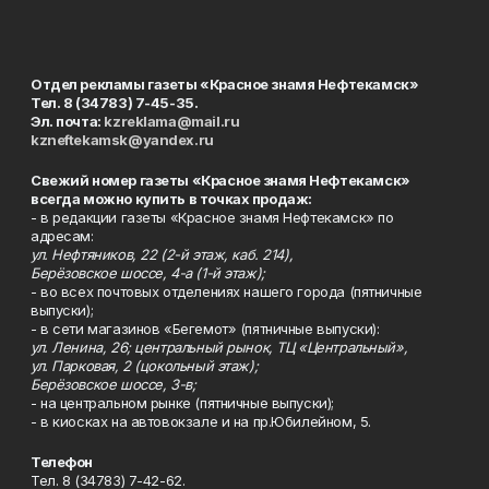
Отдел рекламы газеты «Красное знамя Нефтекамск»
Тел. 8 (34783) 7-45-35.
Эл. почта:
kzreklama@mail.ru
kzneftekamsk@yandex.ru
Свежий номер газеты «Красное знамя Нефтекамск»
всегда можно купить в точках продаж:
- в редакции газеты «Красное знамя Нефтекамск» по
адресам:
ул. Нефтяников, 22 (2-й этаж, каб. 214),
Берёзовское шоссе, 4-а (1-й этаж);
- во всех почтовых отделениях нашего города (пятничные
выпуски);
- в сети магазинов «Бегемот» (пятничные выпуски):
ул. Ленина, 26; центральный рынок, ТЦ «Центральный»,
ул. Парковая, 2 (цокольный этаж);
Берёзовское шоссе, 3-в;
- на центральном рынке (пятничные выпуски);
- в киосках на автовокзале и на пр.Юбилейном, 5.
Телефон
Тел. 8 (34783) 7-42-62.