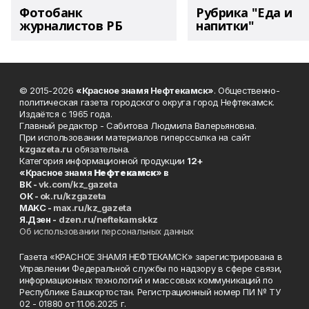
Фотобанк
Рубрика "Еда и
журналистов РБ
напитки"
© 2015-2026
«Красное знамя Нефтекамск»
. Общественно-
политическая газета городского округа город Нефтекамск.
Издаётся с 1965 года.
Главный редактор - Сабитова Людмила Валерьяновна.
При использовании материалов гиперссылка на сайт
kzgazeta.ru
обязательна.
Категория информационной продукции
12+
«Красное знамя
Нефтекамск
» в
ВК -
vk.com/kz_gazeta
ОК -
ok.ru/kzgazeta
MAKC -
max.ru/kz_gazeta
Я.Дзен -
dzen.ru/neftekamskkz
Об использовании персональных данных
Газета «КРАСНОЕ ЗНАМЯ НЕФТЕКАМСК» зарегистрирована в
Управлении Федеральной службы по надзору в сфере связи,
информационных технологий и массовых коммуникаций по
Республике Башкортостан. Регистрационный номер ПИ № ТУ
02 - 01880 от 11.06.2025 г.