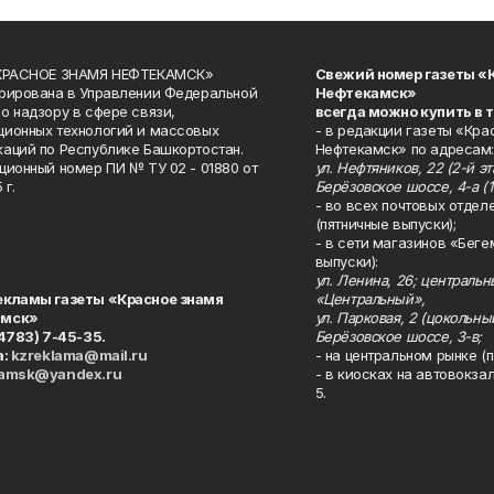
«КРАСНОЕ ЗНАМЯ НЕФТЕКАМСК»
Свежий номер газеты «
рирована в Управлении Федеральной
Нефтекамск»
о надзору в сфере связи,
всегда можно купить в 
ионных технологий и массовых
- в редакции газеты «Кра
аций по Республике Башкортостан.
Нефтекамск» по адресам:
ционный номер ПИ № ТУ 02 - 01880 от
ул. Нефтяников, 22 (2-й эта
 г.
Берёзовское шоссе, 4-а (1
- во всех почтовых отдел
(пятничные выпуски);
- в сети магазинов «Беге
выпуски):
ул. Ленина, 26; централь
екламы газеты «Красное знамя
«Центральный»,
амск»
ул. Парковая, 2 (цокольны
34783) 7-45-35.
Берёзовское шоссе, 3-в;
а:
kzreklama@mail.ru
- на центральном рынке (п
kamsk@yandex.ru
- в киосках на автовокза
5.