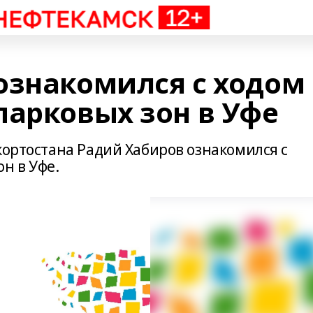
ознакомился с ходом
парковых зон в Уфе
кортостана Радий Хабиров ознакомился с
н в Уфе.