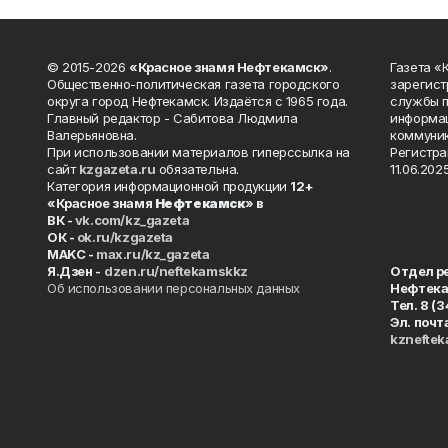
© 2015-2026
«Красное знамя Нефтекамск»
.
Газета 
Общественно-политическая газета городского
зарегист
округа город Нефтекамск. Издаётся с 1965 года.
службы п
Главный редактор - Сабитова Людмила
информац
Валерьяновна.
коммуник
При использовании материалов гиперссылка на
Регистра
сайт
kzgazeta.ru
обязательна.
11.06.2025
Категория информационной продукции
12+
«Красное знамя
Нефтекамск
» в
ВК -
vk.com/kz_gazeta
ОК -
ok.ru/kzgazeta
MAKC -
max.ru/kz_gazeta
Я.Дзен -
dzen.ru/neftekamskkz
Отдел р
Об использовании персональных данных
Нефтек
Тел. 8 (
Эл. почт
kznefte