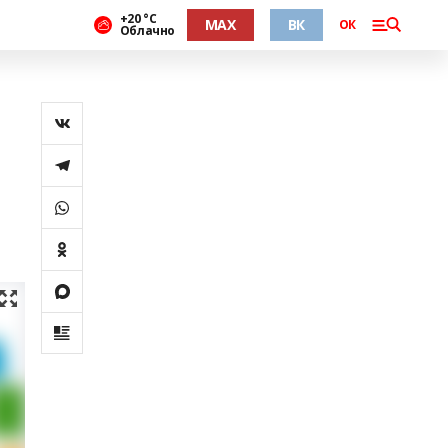
+20 °С
MAX
ВК
ОК
Облачно