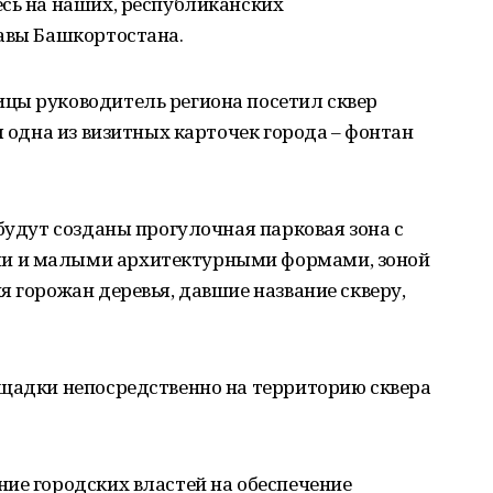
есь на наших, республиканских
лавы Башкортостана.
цы руководитель региона посетил сквер
я одна из визитных карточек города – фонтан
 будут созданы прогулочная парковая зона с
и и малыми архитектурными формами, зоной
я горожан деревья, давшие название скверу,
ощадки непосредственно на территорию сквера
ие городских властей на обеспечение