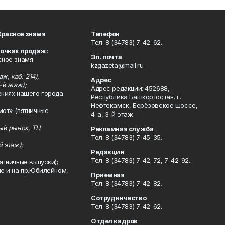
Красное знамя
Телефон
Тел. 8 (34783) 7-42-62.
точках продаж:
Эл. почта
сное знамя
kzgazeta@mail.ru
ж, каб. 214),
Адрес
-й этаж);
Адрес редакции: 452688,
ениях нашего города
Республика Башкортостан, г.
Нефтекамск, Берёзовское шоссе,
мот» (пятничные
4-а, 3-й этаж.
ный рынок, ТЦ
Рекламная служба
Тел. 8 (34783) 7-45-35.
й этаж);
Редакция
Тел. 8 (34783) 7-42-72, 7-42-92..
ятничные выпуски);
ле и на пр.Юбилейном,
Приемная
Тел. 8 (34783) 7-42-82.
Сотрудничество
Тел. 8 (34783) 7-42-62.
Отдел кадров