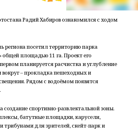
ртостана Радий Хабиров ознакомился с ходом
ь региона посетил территорию парка
 общей площадью 11 га. Проект его
 первом планируется расчистка и углубление
и вокруг – прокладка пешеходных и
свещения. Рядом с водоёмом появятся
.
а создание спортивно-развлектальной зоны.
плексы, батутные площадки, карусели,
и трибунами для зрителей, скейт-парк и