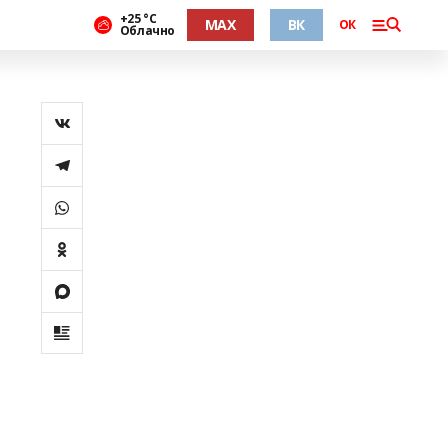
+25 °С
MAX
ВК
ОК
Облачно