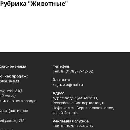
Рубрика "Животные"
Красное знамя
Телефон
Тел. 8 (34783) 7-42-62.
точках продаж:
Эл. почта
сное знамя
kzgazeta@mail.ru
ж, каб. 214),
Адрес
-й этаж);
Адрес редакции: 452688,
ениях нашего города
Республика Башкортостан, г.
Нефтекамск, Берёзовское шоссе,
мот» (пятничные
4-а, 3-й этаж.
ный рынок, ТЦ
Рекламная служба
Тел. 8 (34783) 7-45-35.