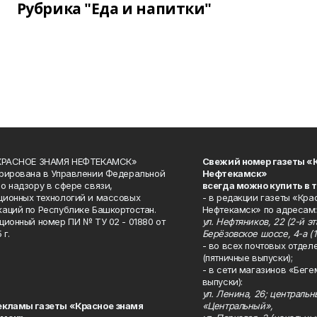
Рубрика "Еда и напитки"
«КРАСНОЕ ЗНАМЯ НЕФТЕКАМСК»
Свежий номер газеты «
рирована в Управлении Федеральной
Нефтекамск»
о надзору в сфере связи,
всегда можно купить в 
ионных технологий и массовых
- в редакции газеты «Кра
аций по Республике Башкортостан.
Нефтекамск» по адресам:
ционный номер ПИ № ТУ 02 - 01880 от
ул. Нефтяников, 22 (2-й эта
 г.
Берёзовское шоссе, 4-а (1
- во всех почтовых отдел
(пятничные выпуски);
- в сети магазинов «Беге
выпуски):
ул. Ленина, 26; централь
екламы газеты «Красное знамя
«Центральный»,