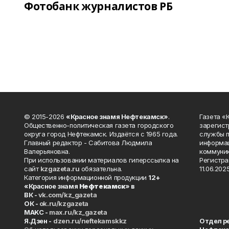
Фотобанк журналистов РБ
© 2015-2026
«Красное знамя Нефтекамск»
.
Газета 
Общественно-политическая газета городского
зарегист
округа город Нефтекамск. Издаётся с 1965 года.
службы п
Главный редактор - Сабитова Людмила
информац
Валерьяновна.
коммуник
При использовании материалов гиперссылка на
Регистра
сайт
kzgazeta.ru
обязательна.
11.06.2025
Категория информационной продукции
12+
«Красное знамя
Нефтекамск
» в
ВК -
vk.com/kz_gazeta
ОК -
ok.ru/kzgazeta
MAKC -
max.ru/kz_gazeta
Я.Дзен -
dzen.ru/neftekamskkz
Отдел р