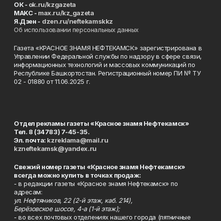
ОК -
ok.ru/kzgazeta
MAKC -
max.ru/kz_gazeta
Я.Дзен -
dzen.ru/neftekamskkz
Об использовании персональных данных
Газета «КРАСНОЕ ЗНАМЯ НЕФТЕКАМСК» зарегистрирована в
Управлении Федеральной службы по надзору в сфере связи,
информационных технологий и массовых коммуникаций по
Республике Башкортостан. Регистрационный номер ПИ № ТУ
02 - 01880 от 11.06.2025 г.
Отдел рекламы газеты «Красное знамя Нефтекамск»
Тел. 8 (34783) 7-45-35.
Эл. почта:
kzreklama@mail.ru
kzneftekamsk@yandex.ru
Свежий номер газеты «Красное знамя Нефтекамск»
всегда можно купить в точках продаж:
- в редакции газеты «Красное знамя Нефтекамск» по
адресам:
ул. Нефтяников, 22 (2-й этаж, каб. 214),
Берёзовское шоссе, 4-а (1-й этаж);
- во всех почтовых отделениях нашего города (пятничные