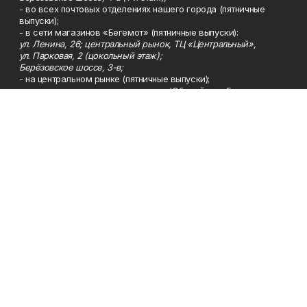
- во всех почтовых отделениях нашего города (пятничные
выпуски);
- в сети магазинов «Бегемот» (пятничные выпуски):
ул. Ленина, 26; центральный рынок, ТЦ «Центральный»,
ул. Парковая, 2 (цокольный этаж);
Берёзовское шоссе, 3-в;
- на центральном рынке (пятничные выпуски);
- в киосках на автовокзале и на пр.Юбилейном, 5.
Телефон
Тел. 8 (34783) 7-42-62.
Эл. почта
kzgazeta@mail.ru
Адрес
Адрес редакции: 452688, Республика Башкортостан, г.
Нефтекамск, Берёзовское шоссе, 4-а, 3-й этаж.
Рекламная служба
Тел. 8 (34783) 7-45-35.
Редакция
Тел. 8 (34783) 7-42-72, 7-42-92..
Приемная
Тел. 8 (34783) 7-42-82.