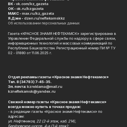
ВК -
vk.com/kz_gazeta
ОК -
ok.ru/kzgazeta
MAKC -
max.ru/kz_gazeta
Я.Дзен -
dzen.ru/neftekamskkz
Об использовании персональных данных
Газета «КРАСНОЕ ЗНАМЯ НЕФТЕКАМСК» зарегистрирована в
Управлении Федеральной службы по надзору в сфере связи,
информационных технологий и массовых коммуникаций по
Республике Башкортостан. Регистрационный номер ПИ № ТУ
02 - 01880 от 11.06.2025 г.
Отдел рекламы газеты «Красное знамя Нефтекамск»
Тел. 8 (34783) 7-45-35.
Эл. почта:
kzreklama@mail.ru
kzneftekamsk@yandex.ru
Свежий номер газеты «Красное знамя Нефтекамск»
всегда можно купить в точках продаж:
- в редакции газеты «Красное знамя Нефтекамск» по
адресам:
ул. Нефтяников, 22 (2-й этаж, каб. 214),
Берёзовское шоссе, 4-а (1-й этаж);