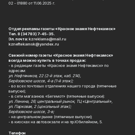
02 - 01880 от 11.06.2025 г.
Отдел рекламы газеты «Красное знамя Нефтекамск»
Тел. 8 (34783) 7-45-35.
Эл. почта:
kzreklama@mail.ru
kzneftekamsk@yandex.ru
Свежий номер газеты «Красное знамя Нефтекамск»
всегда можно купить в точках продаж:
- в редакции газеты «Красное знамя Нефтекамск» по
адресам:
ул. Нефтяников, 22 (2-й этаж, каб. 214),
Берёзовское шоссе, 4-а (1-й этаж);
- во всех почтовых отделениях нашего города (пятничные
выпуски);
- в сети магазинов «Бегемот» (пятничные выпуски):
ул. Ленина, 26; центральный рынок, ТЦ «Центральный»,
ул. Парковая, 2 (цокольный этаж);
Берёзовское шоссе, 3-в;
- на центральном рынке (пятничные выпуски);
- в киосках на автовокзале и на пр.Юбилейном, 5.
Телефон