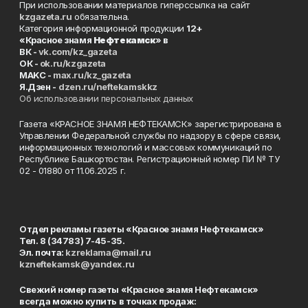
При использовании материалов гиперссылка на сайт
kzgazeta.ru
обязательна.
Категория информационной продукции
12+
«Красное знамя
Нефтекамск
» в
ВК -
vk.com/kz_gazeta
ОК -
ok.ru/kzgazeta
MAKC -
max.ru/kz_gazeta
Я.Дзен -
dzen.ru/neftekamskkz
Об использовании персональных данных
Газета «КРАСНОЕ ЗНАМЯ НЕФТЕКАМСК» зарегистрирована в
Управлении Федеральной службы по надзору в сфере связи,
информационных технологий и массовых коммуникаций по
Республике Башкортостан. Регистрационный номер ПИ № ТУ
02 - 01880 от 11.06.2025 г.
Отдел рекламы газеты «Красное знамя Нефтекамск»
Тел. 8 (34783) 7-45-35.
Эл. почта:
kzreklama@mail.ru
kzneftekamsk@yandex.ru
Свежий номер газеты «Красное знамя Нефтекамск»
всегда можно купить в точках продаж: