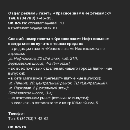
Отдел рекламы газеты «Красное знамя Нефтекамск»
Тел. 8 (34783) 7-45-35.
Эл. почта:
kzreklama@mail.ru
kzneftekamsk@yandex.ru
Свежий номер газеты «Красное знамя Нефтекамск»
всегда можно купить в точках продаж:
- в редакции газеты «Красное знамя Нефтекамск» по
адресам:
ул. Нефтяников, 22 (2-й этаж, каб. 214),
Берёзовское шоссе, 4-а (1-й этаж);
- во всех почтовых отделениях нашего города (пятничные
выпуски);
- в сети магазинов «Бегемот» (пятничные выпуски):
ул. Ленина, 26; центральный рынок, ТЦ «Центральный»,
ул. Парковая, 2 (цокольный этаж);
Берёзовское шоссе, 3-в;
- на центральном рынке (пятничные выпуски);
- в киосках на автовокзале и на пр.Юбилейном, 5.
Телефон
Тел. 8 (34783) 7-42-62.
Эл. почта