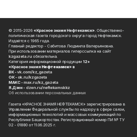
© 2015-2026
«Красное знамя Нефтекамск»
. Общественно-
политическая газета городского округа город Нефтекамск.
Издаётся с 1965 года.
Главный редактор - Сабитова Людмила Валерьяновна.
При использовании материалов гиперссылка на сайт
kzgazeta.ru
обязательна.
Категория информационной продукции
12+
«Красное знамя
Нефтекамск
» в
ВК -
vk.com/kz_gazeta
ОК -
ok.ru/kzgazeta
MAKC -
max.ru/kz_gazeta
Я.Дзен -
dzen.ru/neftekamskkz
Об использовании персональных данных
Газета «КРАСНОЕ ЗНАМЯ НЕФТЕКАМСК» зарегистрирована в
Управлении Федеральной службы по надзору в сфере связи,
информационных технологий и массовых коммуникаций по
Республике Башкортостан. Регистрационный номер ПИ № ТУ
02 - 01880 от 11.06.2025 г.