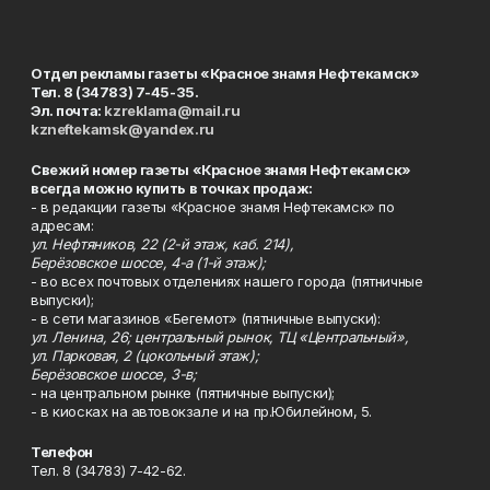
Отдел рекламы газеты «Красное знамя Нефтекамск»
Тел. 8 (34783) 7-45-35.
Эл. почта:
kzreklama@mail.ru
kzneftekamsk@yandex.ru
Свежий номер газеты «Красное знамя Нефтекамск»
всегда можно купить в точках продаж:
- в редакции газеты «Красное знамя Нефтекамск» по
адресам:
ул. Нефтяников, 22 (2-й этаж, каб. 214),
Берёзовское шоссе, 4-а (1-й этаж);
- во всех почтовых отделениях нашего города (пятничные
выпуски);
- в сети магазинов «Бегемот» (пятничные выпуски):
ул. Ленина, 26; центральный рынок, ТЦ «Центральный»,
ул. Парковая, 2 (цокольный этаж);
Берёзовское шоссе, 3-в;
- на центральном рынке (пятничные выпуски);
- в киосках на автовокзале и на пр.Юбилейном, 5.
Телефон
Тел. 8 (34783) 7-42-62.