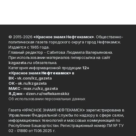
© 2015-2026
«Красное знамя Нефтекамск»
. Общественно-
политическая газета городского округа город Нефтекамск.
Издаётся с 1965 года.
Главный редактор - Сабитова Людмила Валерьяновна.
При использовании материалов гиперссылка на сайт
kzgazeta.ru
обязательна.
Категория информационной продукции
12+
«Красное знамя
Нефтекамск
» в
ВК -
vk.com/kz_gazeta
ОК -
ok.ru/kzgazeta
MAKC -
max.ru/kz_gazeta
Я.Дзен -
dzen.ru/neftekamskkz
Об использовании персональных данных
Газета «КРАСНОЕ ЗНАМЯ НЕФТЕКАМСК» зарегистрирована в
Управлении Федеральной службы по надзору в сфере связи,
информационных технологий и массовых коммуникаций по
Республике Башкортостан. Регистрационный номер ПИ № ТУ
02 - 01880 от 11.06.2025 г.