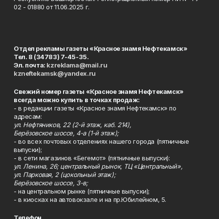
02 - 01880 от 11.06.2025 г.
Отдел рекламы газеты «Красное знамя Нефтекамск»
Тел. 8 (34783) 7-45-35.
Эл. почта:
kzreklama@mail.ru
kzneftekamsk@yandex.ru
Свежий номер газеты «Красное знамя Нефтекамск»
всегда можно купить в точках продаж:
- в редакции газеты «Красное знамя Нефтекамск» по
адресам:
ул. Нефтяников, 22 (2-й этаж, каб. 214),
Берёзовское шоссе, 4-а (1-й этаж);
- во всех почтовых отделениях нашего города (пятничные
выпуски);
- в сети магазинов «Бегемот» (пятничные выпуски):
ул. Ленина, 26; центральный рынок, ТЦ «Центральный»,
ул. Парковая, 2 (цокольный этаж);
Берёзовское шоссе, 3-в;
- на центральном рынке (пятничные выпуски);
- в киосках на автовокзале и на пр.Юбилейном, 5.
Телефон