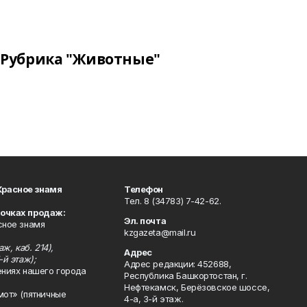
Рубрика "Животные"
Красное знамя
Телефон
Тел. 8 (34783) 7-42-62.
точках продаж:
Эл. почта
сное знамя
kzgazeta@mail.ru
ж, каб. 214),
Адрес
-й этаж);
Адрес редакции: 452688,
ениях нашего города
Республика Башкортостан, г.
Нефтекамск, Берёзовское шоссе,
мот» (пятничные
4-а, 3-й этаж.