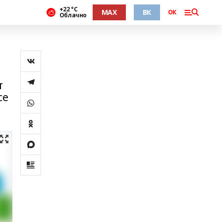
+22 °С
MAX
ВК
ОК
Облачно
т
се