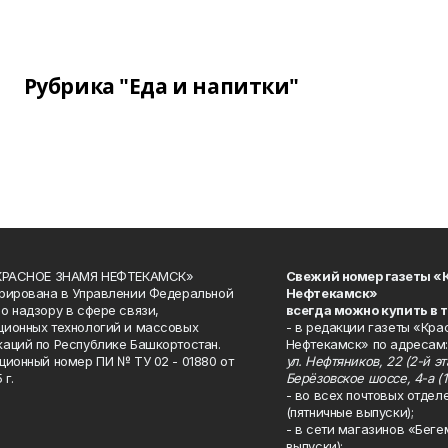
Рубрика "Еда и напитки"
«КРАСНОЕ ЗНАМЯ НЕФТЕКАМСК»
Свежий номер газеты «
рирована в Управлении Федеральной
Нефтекамск»
о надзору в сфере связи,
всегда можно купить в 
ионных технологий и массовых
- в редакции газеты «Кра
аций по Республике Башкортостан.
Нефтекамск» по адресам:
ционный номер ПИ № ТУ 02 - 01880 от
ул. Нефтяников, 22 (2-й эта
 г.
Берёзовское шоссе, 4-а (1
- во всех почтовых отдел
(пятничные выпуски);
- в сети магазинов «Беге
выпуски):