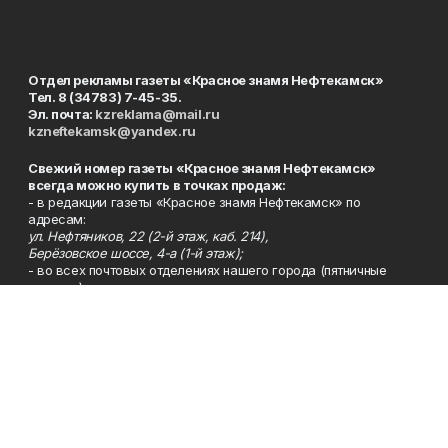
Отдел рекламы газеты «Красное знамя Нефтекамск»
Тел. 8 (34783) 7-45-35.
Эл. почта:
kzreklama@mail.ru
kzneftekamsk@yandex.ru
Свежий номер газеты «Красное знамя Нефтекамск»
всегда можно купить в точках продаж:
- в редакции газеты «Красное знамя Нефтекамск» по
адресам:
ул. Нефтяников, 22 (2-й этаж, каб. 214),
Берёзовское шоссе, 4-а (1-й этаж);
- во всех почтовых отделениях нашего города (пятничные
выпуски);
- в сети магазинов «Бегемот» (пятничные выпуски):
ул. Ленина, 26; центральный рынок, ТЦ «Центральный»,
ул. Парковая, 2 (цокольный этаж);
Берёзовское шоссе, 3-в;
- на центральном рынке (пятничные выпуски);
- в киосках на автовокзале и на пр.Юбилейном, 5.
Телефон
Тел. 8 (34783) 7-42-62.