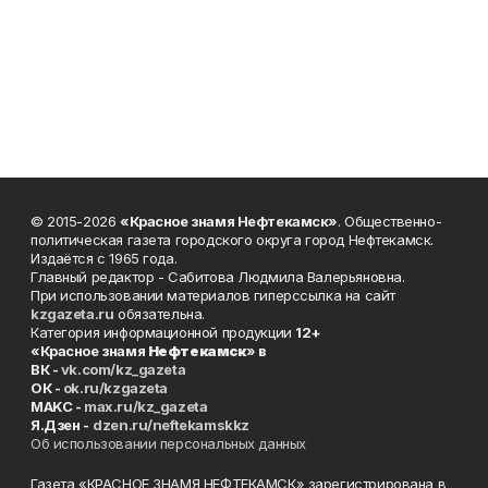
© 2015-2026
«Красное знамя Нефтекамск»
. Общественно-
политическая газета городского округа город Нефтекамск.
Издаётся с 1965 года.
Главный редактор - Сабитова Людмила Валерьяновна.
При использовании материалов гиперссылка на сайт
kzgazeta.ru
обязательна.
Категория информационной продукции
12+
«Красное знамя
Нефтекамск
» в
ВК -
vk.com/kz_gazeta
ОК -
ok.ru/kzgazeta
MAKC -
max.ru/kz_gazeta
Я.Дзен -
dzen.ru/neftekamskkz
Об использовании персональных данных
Газета «КРАСНОЕ ЗНАМЯ НЕФТЕКАМСК» зарегистрирована в