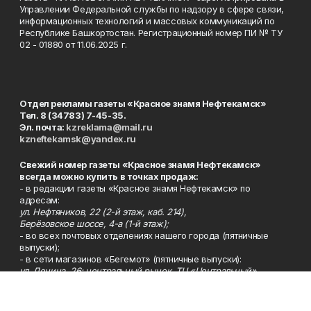
Управлении Федеральной службы по надзору в сфере связи,
информационных технологий и массовых коммуникаций по
Республике Башкортостан. Регистрационный номер ПИ № ТУ
02 - 01880 от 11.06.2025 г.
Отдел рекламы газеты «Красное знамя Нефтекамск»
Тел. 8 (34783) 7-45-35.
Эл. почта:
kzreklama@mail.ru
kzneftekamsk@yandex.ru
Свежий номер газеты «Красное знамя Нефтекамск»
всегда можно купить в точках продаж:
- в редакции газеты «Красное знамя Нефтекамск» по
адресам:
ул. Нефтяников, 22 (2-й этаж, каб. 214),
Берёзовское шоссе, 4-а (1-й этаж);
- во всех почтовых отделениях нашего города (пятничные
выпуски);
- в сети магазинов «Бегемот» (пятничные выпуски):
ул. Ленина, 26; центральный рынок, ТЦ «Центральный»,
ул. Парковая, 2 (цокольный этаж);
Берёзовское шоссе, 3-в;
- на центральном рынке (пятничные выпуски);