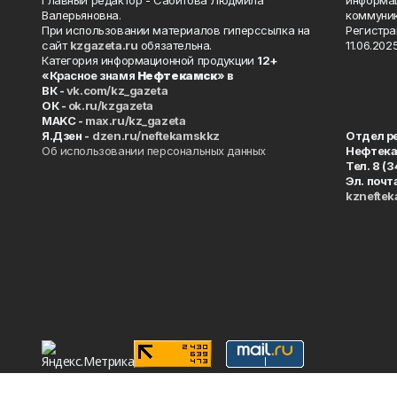
Главный редактор - Сабитова Людмила
информац
Валерьяновна.
коммуник
При использовании материалов гиперссылка на
Регистра
сайт
kzgazeta.ru
обязательна.
11.06.2025
Категория информационной продукции
12+
«Красное знамя
Нефтекамск
» в
ВК -
vk.com/kz_gazeta
ОК -
ok.ru/kzgazeta
MAKC -
max.ru/kz_gazeta
Я.Дзен -
dzen.ru/neftekamskkz
Отдел р
Об использовании персональных данных
Нефтек
Тел. 8 (
Эл. почт
kznefte