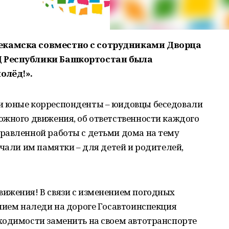
екамска совместно с сотрудниками Дворца
Д Республики Башкортостан была
олёд!».
и юные корреспонденты – юидовцы беседовали
ожного движения, об ответственности каждого
равленной работы с детьми дома на тему
учали им памятки – для детей и родителей,
ижения! В связи с изменением погодных
нием наледи на дороге Госавтоинспекция
ходимости заменить на своем автотранспорте