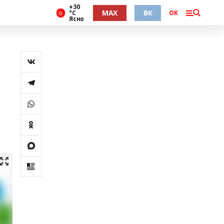
+30
MAX
ВК
°С
ОК
Ясно
а