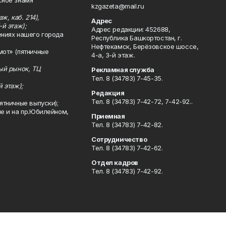
сное знамя
kzgazeta@mail.ru
ж, каб. 214),
Адрес
-й этаж);
Адрес редакции: 452688,
ениях нашего города
Республика Башкортостан, г.
Нефтекамск, Берёзовское шоссе,
мот» (пятничные
4-а, 3-й этаж.
ный рынок, ТЦ
Рекламная служба
Тел. 8 (34783) 7-45-35.
й этаж);
Редакция
Тел. 8 (34783) 7-42-72, 7-42-92..
ятничные выпуски);
ле и на пр.Юбилейном,
Приемная
Тел. 8 (34783) 7-42-82.
Сотрудничество
Тел. 8 (34783) 7-42-62.
Отдел кадров
Тел. 8 (34783) 7-42-92.