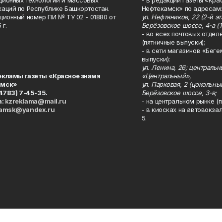
ионных технологий и массовых
- в редакции газеты «Кра
аций по Республике Башкортостан.
Нефтекамск» по адресам:
ционный номер ПИ № ТУ 02 - 01880 от
ул. Нефтяников, 22 (2-й эта
 г.
Берёзовское шоссе, 4-а (1
- во всех почтовых отдел
(пятничные выпуски);
- в сети магазинов «Беге
выпуски):
ул. Ленина, 26; централь
екламы газеты «Красное знамя
«Центральный»,
амск»
ул. Парковая, 2 (цокольны
34783) 7-45-35.
Берёзовское шоссе, 3-в;
а:
kzreklama@mail.ru
- на центральном рынке (п
kamsk@yandex.ru
- в киосках на автовокза
5.