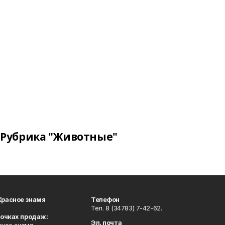
Рубрика "Животные"
Красное знамя
Телефон
Тел. 8 (34783) 7-42-62.
точках продаж:
Эл. почта