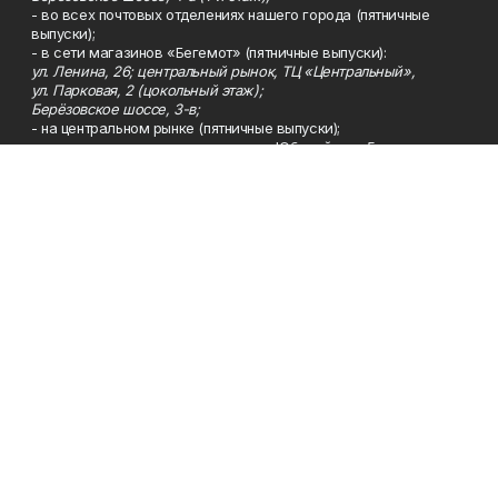
- во всех почтовых отделениях нашего города (пятничные
выпуски);
- в сети магазинов «Бегемот» (пятничные выпуски):
ул. Ленина, 26; центральный рынок, ТЦ «Центральный»,
ул. Парковая, 2 (цокольный этаж);
Берёзовское шоссе, 3-в;
- на центральном рынке (пятничные выпуски);
- в киосках на автовокзале и на пр.Юбилейном, 5.
Телефон
Тел. 8 (34783) 7-42-62.
Эл. почта
kzgazeta@mail.ru
Адрес
Адрес редакции: 452688, Республика Башкортостан, г.
Нефтекамск, Берёзовское шоссе, 4-а, 3-й этаж.
Рекламная служба
Тел. 8 (34783) 7-45-35.
Редакция
Тел. 8 (34783) 7-42-72, 7-42-92..
Приемная
Тел. 8 (34783) 7-42-82.