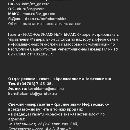
ВК -
vk.com/kz_gazeta
ОК -
ok.ru/kzgazeta
MAKC -
max.ru/kz_gazeta
Я.Дзен -
dzen.ru/neftekamskkz
Об использовании персональных данных
Газета «КРАСНОЕ ЗНАМЯ НЕФТЕКАМСК» зарегистрирована в
Управлении Федеральной службы по надзору в сфере связи,
информационных технологий и массовых коммуникаций по
Республике Башкортостан. Регистрационный номер ПИ № ТУ
02 - 01880 от 11.06.2025 г.
Отдел рекламы газеты «Красное знамя Нефтекамск»
Тел. 8 (34783) 7-45-35.
Эл. почта:
kzreklama@mail.ru
kzneftekamsk@yandex.ru
Свежий номер газеты «Красное знамя Нефтекамск»
всегда можно купить в точках продаж:
- в редакции газеты «Красное знамя Нефтекамск» по
адресам:
ул. Нефтяников, 22 (2-й этаж, каб. 214),
Берёзовское шоссе, 4-а (1-й этаж);