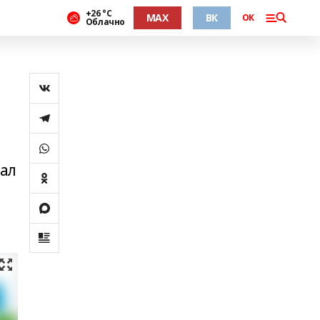
+26 °С
MAX
ВК
ОК
Облачно
чал