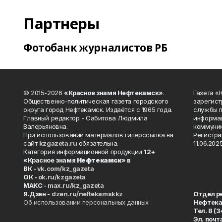
Партнеры
Фотобанк журналистов РБ
© 2015-2026
«Красное знамя Нефтекамск»
.
Газета 
Общественно-политическая газета городского
зарегист
округа город Нефтекамск. Издаётся с 1965 года.
службы п
Главный редактор - Сабитова Людмила
информац
Валерьяновна.
коммуник
При использовании материалов гиперссылка на
Регистра
сайт
kzgazeta.ru
обязательна.
11.06.2025
Категория информационной продукции
12+
«Красное знамя
Нефтекамск
» в
ВК -
vk.com/kz_gazeta
ОК -
ok.ru/kzgazeta
MAKC -
max.ru/kz_gazeta
Я.Дзен -
dzen.ru/neftekamskkz
Отдел р
Об использовании персональных данных
Нефтек
Тел. 8 (
Эл. почт