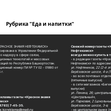
Рубрика "Еда и напитки"
«КРАСНОЕ ЗНАМЯ НЕФТЕКАМСК»
Свежий номер газеты «
рирована в Управлении Федеральной
Нефтекамск»
о надзору в сфере связи,
всегда можно купить в 
ионных технологий и массовых
- в редакции газеты «Кра
аций по Республике Башкортостан.
Нефтекамск» по адресам:
ционный номер ПИ № ТУ 02 - 01880 от
ул. Нефтяников, 22 (2-й эта
 г.
Берёзовское шоссе, 4-а (1
- во всех почтовых отдел
(пятничные выпуски);
- в сети магазинов «Беге
выпуски):
ул. Ленина, 26; централь
екламы газеты «Красное знамя
«Центральный»,
амск»
ул. Парковая, 2 (цокольны
34783) 7-45-35.
Берёзовское шоссе, 3-в;
а:
kzreklama@mail.ru
- на центральном рынке (п