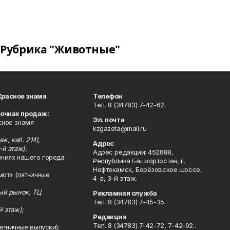
Рубрика "Животные"
Красное знамя
Телефон
Тел. 8 (34783) 7-42-62.
точках продаж:
Эл. почта
сное знамя
kzgazeta@mail.ru
ж, каб. 214),
Адрес
-й этаж);
Адрес редакции: 452688,
ениях нашего города
Республика Башкортостан, г.
Нефтекамск, Берёзовское шоссе,
мот» (пятничные
4-а, 3-й этаж.
ный рынок, ТЦ
Рекламная служба
Тел. 8 (34783) 7-45-35.
й этаж);
Редакция
Тел. 8 (34783) 7-42-72, 7-42-92..
ятничные выпуски);