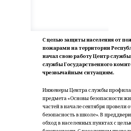
С целью защиты населения от по
пожарами на территории Республи
начал свою работу Центр служб
службы Государственного комит
чрезвычайным ситуациям.
Инженеры Центра службы профилак
предмета «Основы безопасности ж
частей в начале сентября провели 
безопасность в школе». В преддве
обход в населенных пунктах с цел
безопасности. С населением провод