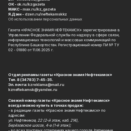
ОК -
ok.ru/kzgazeta
MAKC -
max.ru/kz_gazeta
Я.Дзен -
dzen.ru/neftekamskkz
Об использовании персональных данных
Газета «КРАСНОЕ ЗНАМЯ НЕФТЕКАМСК» зарегистрирована в
Управлении Федеральной службы по надзору в сфере связи,
информационных технологий и массовых коммуникаций по
Республике Башкортостан. Регистрационный номер ПИ № ТУ
02 - 01880 от 11.06.2025 г.
Отдел рекламы газеты «Красное знамя Нефтекамск»
Тел. 8 (34783) 7-45-35.
Эл. почта:
kzreklama@mail.ru
kzneftekamsk@yandex.ru
Свежий номер газеты «Красное знамя Нефтекамск»
всегда можно купить в точках продаж:
- в редакции газеты «Красное знамя Нефтекамск» по
адресам:
ул. Нефтяников, 22 (2-й этаж, каб. 214),
Берёзовское шоссе, 4-а (1-й этаж);
- во всех почтовых отделениях нашего города (пятничные