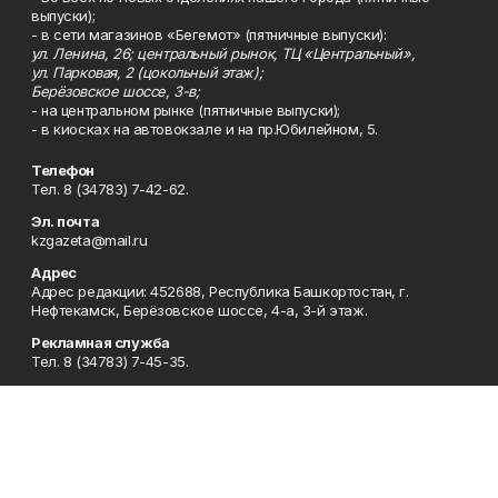
выпуски);
- в сети магазинов «Бегемот» (пятничные выпуски):
ул. Ленина, 26; центральный рынок, ТЦ «Центральный»,
ул. Парковая, 2 (цокольный этаж);
Берёзовское шоссе, 3-в;
- на центральном рынке (пятничные выпуски);
- в киосках на автовокзале и на пр.Юбилейном, 5.
Телефон
Тел. 8 (34783) 7-42-62.
Эл. почта
kzgazeta@mail.ru
Адрес
Адрес редакции: 452688, Республика Башкортостан, г.
Нефтекамск, Берёзовское шоссе, 4-а, 3-й этаж.
Рекламная служба
Тел. 8 (34783) 7-45-35.
Редакция
Тел. 8 (34783) 7-42-72, 7-42-92..
Приемная
Тел. 8 (34783) 7-42-82.
Сотрудничество