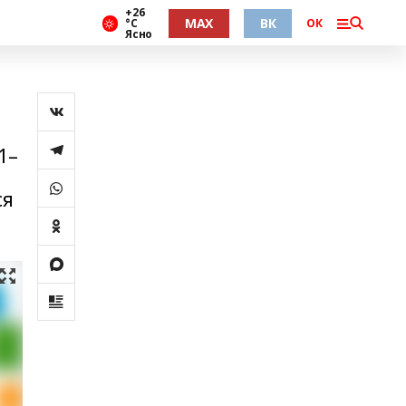
+26
MAX
ВК
°С
ОК
Ясно
1–
ся