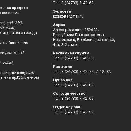
Тел. 8 (34783) 7-42-62.
точках продаж:
Эл. почта
сное знамя
kzgazeta@mail.ru
ж, каб. 214),
Адрес
-й этаж);
Адрес редакции: 452688,
ениях нашего города
Республика Башкортостан, г.
Нефтекамск, Берёзовское шоссе,
мот» (пятничные
4-а, 3-й этаж.
ный рынок, ТЦ
Рекламная служба
Тел. 8 (34783) 7-45-35.
й этаж);
Редакция
Тел. 8 (34783) 7-42-72, 7-42-92..
ятничные выпуски);
ле и на пр.Юбилейном,
Приемная
Тел. 8 (34783) 7-42-82.
Сотрудничество
Тел. 8 (34783) 7-42-62.
Отдел кадров
Тел. 8 (34783) 7-42-92.