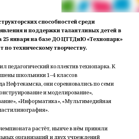
структорских способностей среди
ыявления и поддержки талантливых детей в
а 25 января на базе ДО ЦТТДиЮ «Технопарк»
т по техническому творчеству.
л педагогический коллектив технопарка. К
ашены школьники 1–4 классов
а Нефтекамска, они соревновались по семи
Конструирование и моделирование»,
вание», «Информатика», «Мультимедийная
ластилинография».
чемпионата растёт, нынче в нём приняли
ельных организаций и двух учреждений