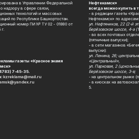
рирована в Управлении Федеральной
Нефтекамск»
о надзору в сфере связи,
всегда можно купить в 
ионных технологий и массовых
- в редакции газеты «Кра
аций по Республике Башкортостан.
Нефтекамск» по адресам:
ционный номер ПИ № ТУ 02 - 01880 от
ул. Нефтяников, 22 (2-й эта
 г.
Берёзовское шоссе, 4-а (1
- во всех почтовых отдел
(пятничные выпуски);
- в сети магазинов «Беге
выпуски):
ул. Ленина, 26; централь
екламы газеты «Красное знамя
«Центральный»,
амск»
ул. Парковая, 2 (цокольны
34783) 7-45-35.
Берёзовское шоссе, 3-в;
а:
kzreklama@mail.ru
- на центральном рынке (п
kamsk@yandex.ru
- в киосках на автовокза
5.