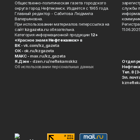
Общественно-политическая газета городского
зарегист
округа город Нефтекамск. Издаётся с 1965 года.
службы п
Главный редактор - Сабитова Людмила
информац
Валерьяновна.
коммуник
При использовании материалов гиперссылка на
Регистра
сайт
kzgazeta.ru
обязательна.
11.06.2025
Категория информационной продукции
12+
«Красное знамя
Нефтекамск
» в
ВК -
vk.com/kz_gazeta
ОК -
ok.ru/kzgazeta
MAKC -
max.ru/kz_gazeta
Я.Дзен -
dzen.ru/neftekamskkz
Отдел р
Об использовании персональных данных
Нефтек
Тел. 8 (
Эл. почт
kznefte