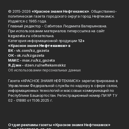
© 2015-2026
«Красное знамя Нефтекамск»
. Общественно-
политическая газета городского округа город Нефтекамск.
Издаётся с 1965 года.
Главный редактор - Сабитова Людмила Валерьяновна.
При использовании материалов гиперссылка на сайт
kzgazeta.ru
обязательна.
Категория информационной продукции
12+
«Красное знамя
Нефтекамск
» в
ВК -
vk.com/kz_gazeta
ОК -
ok.ru/kzgazeta
MAKC -
max.ru/kz_gazeta
Я.Дзен -
dzen.ru/neftekamskkz
Об использовании персональных данных
Газета «КРАСНОЕ ЗНАМЯ НЕФТЕКАМСК» зарегистрирована в
Управлении Федеральной службы по надзору в сфере связи,
информационных технологий и массовых коммуникаций по
Республике Башкортостан. Регистрационный номер ПИ № ТУ
02 - 01880 от 11.06.2025 г.
Отдел рекламы газеты «Красное знамя Нефтекамск»