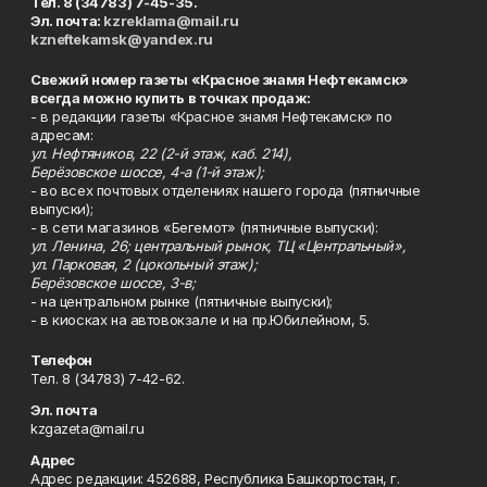
Тел. 8 (34783) 7-45-35.
Эл. почта:
kzreklama@mail.ru
kzneftekamsk@yandex.ru
Свежий номер газеты «Красное знамя Нефтекамск»
всегда можно купить в точках продаж:
- в редакции газеты «Красное знамя Нефтекамск» по
адресам:
ул. Нефтяников, 22 (2-й этаж, каб. 214),
Берёзовское шоссе, 4-а (1-й этаж);
- во всех почтовых отделениях нашего города (пятничные
выпуски);
- в сети магазинов «Бегемот» (пятничные выпуски):
ул. Ленина, 26; центральный рынок, ТЦ «Центральный»,
ул. Парковая, 2 (цокольный этаж);
Берёзовское шоссе, 3-в;
- на центральном рынке (пятничные выпуски);
- в киосках на автовокзале и на пр.Юбилейном, 5.
Телефон
Тел. 8 (34783) 7-42-62.
Эл. почта
kzgazeta@mail.ru
Адрес
Адрес редакции: 452688, Республика Башкортостан, г.