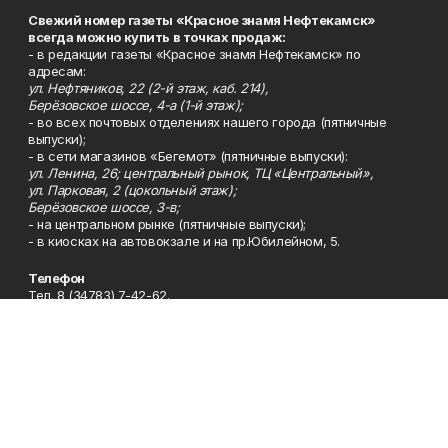
Свежий номер газеты «Красное знамя Нефтекамск»
всегда можно купить в точках продаж:
- в редакции газеты «Красное знамя Нефтекамск» по
адресам:
ул. Нефтяников, 22 (2-й этаж, каб. 214),
Берёзовское шоссе, 4-а (1-й этаж);
- во всех почтовых отделениях нашего города (пятничные
выпуски);
- в сети магазинов «Бегемот» (пятничные выпуски):
ул. Ленина, 26; центральный рынок, ТЦ «Центральный»,
ул. Парковая, 2 (цокольный этаж);
Берёзовское шоссе, 3-в;
- на центральном рынке (пятничные выпуски);
- в киосках на автовокзале и на пр.Юбилейном, 5.
Телефон
Тел. 8 (34783) 7-42-62.
Эл. почта
kzgazeta@mail.ru
Адрес
Адрес редакции: 452688, Республика Башкортостан, г.
Нефтекамск, Берёзовское шоссе, 4-а, 3-й этаж.
Рекламная служба