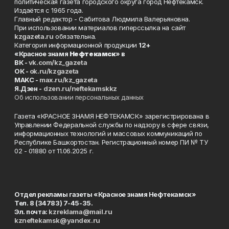
политическая газета городского округа город Нефтекамск.
Издаётся с 1965 года.
Главный редактор - Сабитова Людмила Валерьяновна.
При использовании материалов гиперссылка на сайт
kzgazeta.ru
обязательна.
Категория информационной продукции
12+
«Красное знамя
Нефтекамск
» в
ВК -
vk.com/kz_gazeta
ОК -
ok.ru/kzgazeta
MAKC -
max.ru/kz_gazeta
Я.Дзен -
dzen.ru/neftekamskkz
Об использовании персональных данных
Газета «КРАСНОЕ ЗНАМЯ НЕФТЕКАМСК» зарегистрирована в
Управлении Федеральной службы по надзору в сфере связи,
информационных технологий и массовых коммуникаций по
Республике Башкортостан. Регистрационный номер ПИ № ТУ
02 - 01880 от 11.06.2025 г.
Отдел рекламы газеты «Красное знамя Нефтекамск»
Тел. 8 (34783) 7-45-35.
Эл. почта:
kzreklama@mail.ru
kzneftekamsk@yandex.ru