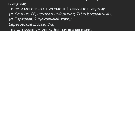
выпуски);
- в сети магазинов «Бегемот» (пятничные выпуски):
ул. Ленина, 26; центральный рынок, ТЦ «Центральный»,
ул. Парковая, 2 (цокольный этаж);
Берёзовское шоссе, 3-в;
- на центральном рынке (пятничные выпуски);
- в киосках на автовокзале и на пр.Юбилейном, 5.
Телефон
Тел. 8 (34783) 7-42-62.
Эл. почта
kzgazeta@mail.ru
Адрес
Адрес редакции: 452688, Республика Башкортостан, г.
Нефтекамск, Берёзовское шоссе, 4-а, 3-й этаж.
Рекламная служба
Тел. 8 (34783) 7-45-35.
Редакция
Тел. 8 (34783) 7-42-72, 7-42-92..
Приемная
Тел. 8 (34783) 7-42-82.
Сотрудничество