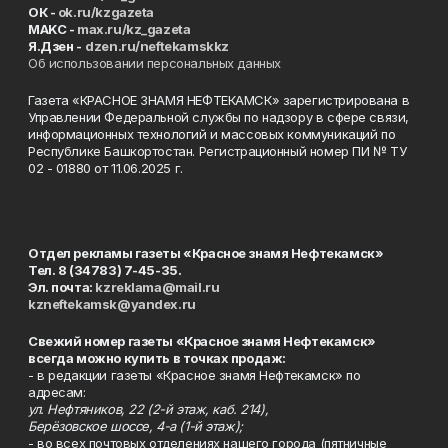
ОК -
ok.ru/kzgazeta
MAKC -
max.ru/kz_gazeta
Я.Дзен -
dzen.ru/neftekamskkz
Об использовании персональных данных
Газета «КРАСНОЕ ЗНАМЯ НЕФТЕКАМСК» зарегистрирована в
Управлении Федеральной службы по надзору в сфере связи,
информационных технологий и массовых коммуникаций по
Республике Башкортостан. Регистрационный номер ПИ № ТУ
02 - 01880 от 11.06.2025 г.
Отдел рекламы газеты «Красное знамя Нефтекамск»
Тел. 8 (34783) 7-45-35.
Эл. почта:
kzreklama@mail.ru
kzneftekamsk@yandex.ru
Свежий номер газеты «Красное знамя Нефтекамск»
всегда можно купить в точках продаж:
- в редакции газеты «Красное знамя Нефтекамск» по
адресам:
ул. Нефтяников, 22 (2-й этаж, каб. 214),
Берёзовское шоссе, 4-а (1-й этаж);
- во всех почтовых отделениях нашего города (пятничные