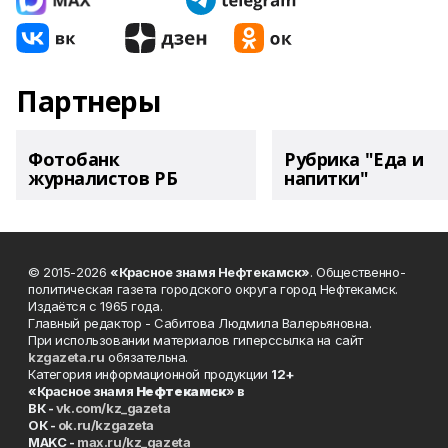
Партнеры
Фотобанк
Рубрика "Еда и
журналистов РБ
напитки"
© 2015-2026
«Красное знамя Нефтекамск»
. Общественно-
политическая газета городского округа город Нефтекамск.
Издаётся с 1965 года.
Главный редактор - Сабитова Людмила Валерьяновна.
При использовании материалов гиперссылка на сайт
kzgazeta.ru
обязательна.
Категория информационной продукции
12+
«Красное знамя
Нефтекамск
» в
ВК -
vk.com/kz_gazeta
ОК -
ok.ru/kzgazeta
MAKC -
max.ru/kz_gazeta