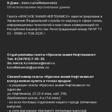
Я.Дзен -
dzen.ru/neftekamskkz
Об использовании персональных данных
Газета «КРАСНОЕ ЗНАМЯ НЕФТЕКАМСК» зарегистрирована в
Управлении Федеральной службы по надзору в сфере связи,
информационных технологий и массовых коммуникаций по
Республике Башкортостан. Регистрационный номер ПИ № ТУ
02 - 01880 от 11.06.2025 г.
Отдел рекламы газеты «Красное знамя Нефтекамск»
Тел. 8 (34783) 7-45-35.
Эл. почта:
kzreklama@mail.ru
kzneftekamsk@yandex.ru
Свежий номер газеты «Красное знамя Нефтекамск»
всегда можно купить в точках продаж:
- в редакции газеты «Красное знамя Нефтекамск» по
адресам:
ул. Нефтяников, 22 (2-й этаж, каб. 214),
Берёзовское шоссе, 4-а (1-й этаж);
- во всех почтовых отделениях нашего города (пятничные
выпуски);
- в сети магазинов «Бегемот» (пятничные выпуски):