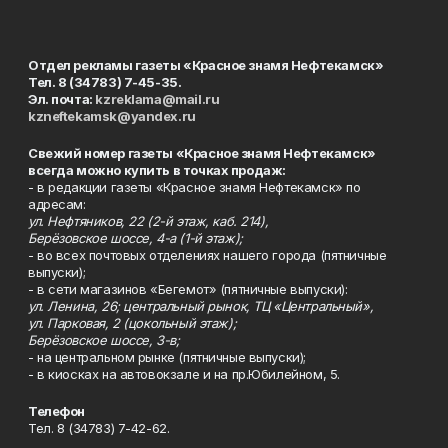
Отдел рекламы газеты «Красное знамя Нефтекамск»
Тел. 8 (34783) 7-45-35.
Эл. почта:
kzreklama@mail.ru
kzneftekamsk@yandex.ru
Свежий номер газеты «Красное знамя Нефтекамск»
всегда можно купить в точках продаж:
- в редакции газеты «Красное знамя Нефтекамск» по
адресам:
ул. Нефтяников, 22 (2-й этаж, каб. 214),
Берёзовское шоссе, 4-а (1-й этаж);
- во всех почтовых отделениях нашего города (пятничные
выпуски);
- в сети магазинов «Бегемот» (пятничные выпуски):
ул. Ленина, 26; центральный рынок, ТЦ «Центральный»,
ул. Парковая, 2 (цокольный этаж);
Берёзовское шоссе, 3-в;
- на центральном рынке (пятничные выпуски);
- в киосках на автовокзале и на пр.Юбилейном, 5.
Телефон
Тел. 8 (34783) 7-42-62.