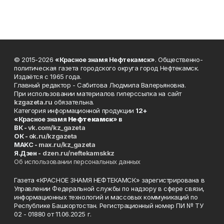
© 2015-2026
«Красное знамя Нефтекамск»
. Общественно-
политическая газета городского округа город Нефтекамск.
Издаётся с 1965 года.
Главный редактор - Сабитова Людмила Валерьяновна.
При использовании материалов гиперссылка на сайт
kzgazeta.ru
обязательна.
Категория информационной продукции
12+
«Красное знамя
Нефтекамск
» в
ВК -
vk.com/kz_gazeta
ОК -
ok.ru/kzgazeta
MAKC -
max.ru/kz_gazeta
Я.Дзен -
dzen.ru/neftekamskkz
Об использовании персональных данных
Газета «КРАСНОЕ ЗНАМЯ НЕФТЕКАМСК» зарегистрирована в
Управлении Федеральной службы по надзору в сфере связи,
информационных технологий и массовых коммуникаций по
Республике Башкортостан. Регистрационный номер ПИ № ТУ
02 - 01880 от 11.06.2025 г.