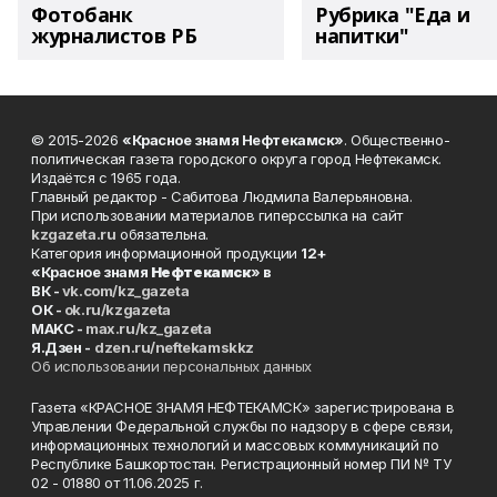
Фотобанк
Рубрика "Еда и
журналистов РБ
напитки"
© 2015-2026
«Красное знамя Нефтекамск»
. Общественно-
политическая газета городского округа город Нефтекамск.
Издаётся с 1965 года.
Главный редактор - Сабитова Людмила Валерьяновна.
При использовании материалов гиперссылка на сайт
kzgazeta.ru
обязательна.
Категория информационной продукции
12+
«Красное знамя
Нефтекамск
» в
ВК -
vk.com/kz_gazeta
ОК -
ok.ru/kzgazeta
MAKC -
max.ru/kz_gazeta
Я.Дзен -
dzen.ru/neftekamskkz
Об использовании персональных данных
Газета «КРАСНОЕ ЗНАМЯ НЕФТЕКАМСК» зарегистрирована в
Управлении Федеральной службы по надзору в сфере связи,
информационных технологий и массовых коммуникаций по
Республике Башкортостан. Регистрационный номер ПИ № ТУ
02 - 01880 от 11.06.2025 г.