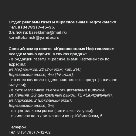
Отдел рекламы газеты «Красное знамя Нефтекамск»
Тел. 8 (34783) 7-45-35.
Эл. почта:
kzreklama@mail.ru
kzneftekamsk@yandex.ru
Свежий номер газеты «Красное знамя Нефтекамск»
всегда можно купить в точках продаж:
- в редакции газеты «Красное знамя Нефтекамск» по
адресам:
ул. Нефтяников, 22 (2-й этаж, каб. 214),
Берёзовское шоссе, 4-а (1-й этаж);
- во всех почтовых отделениях нашего города (пятничные
выпуски);
- в сети магазинов «Бегемот» (пятничные выпуски):
ул. Ленина, 26; центральный рынок, ТЦ «Центральный»,
ул. Парковая, 2 (цокольный этаж);
Берёзовское шоссе, 3-в;
- на центральном рынке (пятничные выпуски);
- в киосках на автовокзале и на пр.Юбилейном, 5.
Телефон
Тел. 8 (34783) 7-42-62.