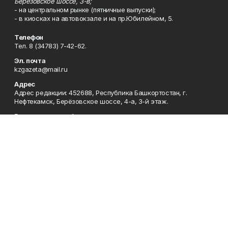
Берёзовское шоссе, 3-в;
- на центральном рынке (пятничные выпуски);
- в киосках на автовокзале и на пр.Юбилейном, 5.
Телефон
Тел. 8 (34783) 7-42-62.
Эл. почта
kzgazeta@mail.ru
Адрес
Адрес редакции: 452688, Республика Башкортостан, г.
Нефтекамск, Берёзовское шоссе, 4-а, 3-й этаж.
Рекламная служба
Тел. 8 (34783) 7-45-35.
Редакция
Тел. 8 (34783) 7-42-72, 7-42-92..
Приемная
Тел. 8 (34783) 7-42-82.
Сотрудничество
Тел. 8 (34783) 7-42-62.
Отдел кадров
Тел. 8 (34783) 7-42-92.