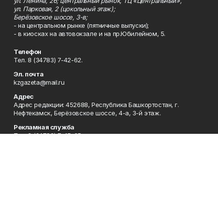
ул. Ленина, 26; центральный рынок, ТЦ «Центральный»,
ул. Парковая, 2 (цокольный этаж);
Берёзовское шоссе, 3-в;
- на центральном рынке (пятничные выпуски);
- в киосках на автовокзале и на пр.Юбилейном, 5.
Телефон
Тел. 8 (34783) 7-42-62.
Эл. почта
kzgazeta@mail.ru
Адрес
Адрес редакции: 452688, Республика Башкортостан, г.
Нефтекамск, Берёзовское шоссе, 4-а, 3-й этаж.
Рекламная служба
Тел. 8 (34783) 7-45-35.
Редакция
Тел. 8 (34783) 7-42-72, 7-42-92..
Приемная
Тел. 8 (34783) 7-42-82.
Сотрудничество
Тел. 8 (34783) 7-42-62.
Отдел кадров