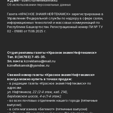
Я.Дзен -
dzen.ru/neftekamskkz
Об использовании персональных данных
Газета «КРАСНОЕ ЗНАМЯ НЕФТЕКАМСК» зарегистрирована в
Управлении Федеральной службы по надзору в сфере связи,
информационных технологий и массовых коммуникаций по
Республике Башкортостан. Регистрационный номер ПИ № ТУ
02 - 01880 от 11.06.2025 г.
Отдел рекламы газеты «Красное знамя Нефтекамск»
Тел. 8 (34783) 7-45-35.
Эл. почта:
kzreklama@mail.ru
kzneftekamsk@yandex.ru
Свежий номер газеты «Красное знамя Нефтекамск»
всегда можно купить в точках продаж:
- в редакции газеты «Красное знамя Нефтекамск» по
адресам:
ул. Нефтяников, 22 (2-й этаж, каб. 214),
Берёзовское шоссе, 4-а (1-й этаж);
- во всех почтовых отделениях нашего города (пятничные
выпуски);
- в сети магазинов «Бегемот» (пятничные выпуски):