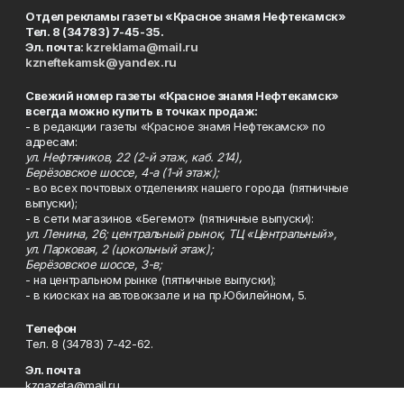
Отдел рекламы газеты «Красное знамя Нефтекамск»
Тел. 8 (34783) 7-45-35.
Эл. почта:
kzreklama@mail.ru
kzneftekamsk@yandex.ru
Свежий номер газеты «Красное знамя Нефтекамск»
всегда можно купить в точках продаж:
- в редакции газеты «Красное знамя Нефтекамск» по
адресам:
ул. Нефтяников, 22 (2-й этаж, каб. 214),
Берёзовское шоссе, 4-а (1-й этаж);
- во всех почтовых отделениях нашего города (пятничные
выпуски);
- в сети магазинов «Бегемот» (пятничные выпуски):
ул. Ленина, 26; центральный рынок, ТЦ «Центральный»,
ул. Парковая, 2 (цокольный этаж);
Берёзовское шоссе, 3-в;
- на центральном рынке (пятничные выпуски);
- в киосках на автовокзале и на пр.Юбилейном, 5.
Телефон
Тел. 8 (34783) 7-42-62.
Эл. почта
kzgazeta@mail.ru