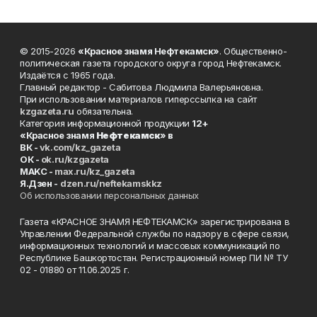
© 2015-2026
«Красное знамя Нефтекамск»
. Общественно-
политическая газета городского округа город Нефтекамск.
Издаётся с 1965 года.
Главный редактор - Сабитова Людмила Валерьяновна.
При использовании материалов гиперссылка на сайт
kzgazeta.ru
обязательна.
Категория информационной продукции
12+
«Красное знамя
Нефтекамск
» в
ВК -
vk.com/kz_gazeta
ОК -
ok.ru/kzgazeta
MAKC -
max.ru/kz_gazeta
Я.Дзен -
dzen.ru/neftekamskkz
Об использовании персональных данных
Газета «КРАСНОЕ ЗНАМЯ НЕФТЕКАМСК» зарегистрирована в
Управлении Федеральной службы по надзору в сфере связи,
информационных технологий и массовых коммуникаций по
Республике Башкортостан. Регистрационный номер ПИ № ТУ
02 - 01880 от 11.06.2025 г.