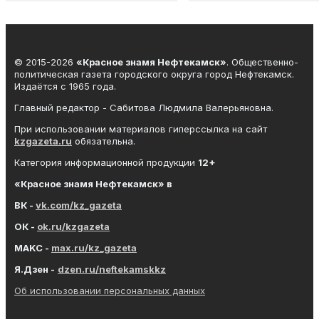
© 2015-2026
«Красное знамя Нефтекамск»
. Общественно-
политическая газета городского округа город Нефтекамск.
Издаётся с 1965 года.
Главный редактор - Сабитова Людмила Валерьяновна.
При использовании материалов гиперссылка на сайт
kzgazeta.ru
обязательна.
Категория информационной продукции
12+
«Красное знамя
Нефтекамск
» в
ВК -
vk.com/kz_gazeta
ОК -
ok.ru/kzgazeta
MAKC -
max.ru/kz_gazeta
Я.Дзен -
dzen.ru/neftekamskkz
Об использовании персональных данных