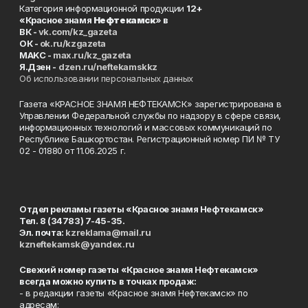
Категория информационной продукции
12+
«Красное знамя
Нефтекамск
» в
ВК -
vk.com/kz_gazeta
ОК -
ok.ru/kzgazeta
MAKC -
max.ru/kz_gazeta
Я.Дзен -
dzen.ru/neftekamskkz
Об использовании персональных данных
Газета «КРАСНОЕ ЗНАМЯ НЕФТЕКАМСК» зарегистрирована в
Управлении Федеральной службы по надзору в сфере связи,
информационных технологий и массовых коммуникаций по
Республике Башкортостан. Регистрационный номер ПИ № ТУ
02 - 01880 от 11.06.2025 г.
Отдел рекламы газеты «Красное знамя Нефтекамск»
Тел. 8 (34783) 7-45-35.
Эл. почта:
kzreklama@mail.ru
kzneftekamsk@yandex.ru
Свежий номер газеты «Красное знамя Нефтекамск»
всегда можно купить в точках продаж:
- в редакции газеты «Красное знамя Нефтекамск» по
адресам: