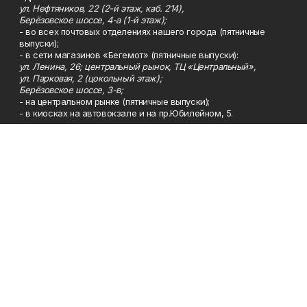
ул. Нефтяников, 22 (2-й этаж, каб. 214),
Берёзовское шоссе, 4-а (1-й этаж);
- во всех почтовых отделениях нашего города (пятничные
выпуски);
- в сети магазинов «Бегемот» (пятничные выпуски):
ул. Ленина, 26; центральный рынок, ТЦ «Центральный»,
ул. Парковая, 2 (цокольный этаж);
Берёзовское шоссе, 3-в;
- на центральном рынке (пятничные выпуски);
- в киосках на автовокзале и на пр.Юбилейном, 5.
Телефон
Тел. 8 (34783) 7-42-62.
Эл. почта
kzgazeta@mail.ru
Адрес
Адрес редакции: 452688, Республика Башкортостан, г.
Нефтекамск, Берёзовское шоссе, 4-а, 3-й этаж.
Рекламная служба
Тел. 8 (34783) 7-45-35.
Редакция
Тел. 8 (34783) 7-42-72, 7-42-92..