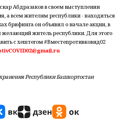
кар Абдразаков в своем выступлении
я, а всем жителям республики - находиться
ках брифинга он объявил о начале акции, в
 желающий житель республики. Для этого
авить с хештегом #Вместепротивковид02
otivCOVID02@gmail.ru
охранения Республики Башкортостан