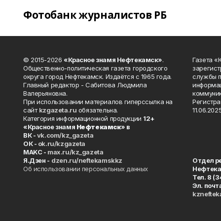
Фотобанк журналистов РБ
© 2015-2026
«Красное знамя Нефтекамск»
.
Газета 
Общественно-политическая газета городского
зарегист
округа город Нефтекамск. Издаётся с 1965 года.
службы п
Главный редактор - Сабитова Людмила
информац
Валерьяновна.
коммуник
При использовании материалов гиперссылка на
Регистра
сайт
kzgazeta.ru
обязательна.
11.06.2025
Категория информационной продукции
12+
«Красное знамя
Нефтекамск
» в
ВК -
vk.com/kz_gazeta
ОК -
ok.ru/kzgazeta
MAKC -
max.ru/kz_gazeta
Я.Дзен -
dzen.ru/neftekamskkz
Отдел р
Об использовании персональных данных
Нефтек
Тел. 8 (
Эл. почт
kznefte