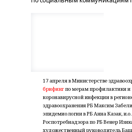
по социальным коммуникациям Г
17 апреля в Министерстве здравоо
брифинг
по мерам профилактики и
коронавирусной инфекции в регионе
здравоохранения РБ Максим Забели
эпидемиологии в РБ Анна Казак, и.
Роспотребнадзора по РБ Венер Изика
художественный руководитель Башк