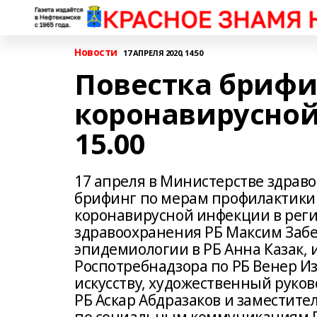
Новости
17 АПРЕЛЯ 2020, 14:50
Повестка брифи
коронавирусной
15.00
17 апреля в Министерстве здрав
брифинг по мерам профилактики
коронавирусной инфекции в реги
здравоохранения РБ Максим Забе
эпидемиологии в РБ Анна Казак, 
Роспотребнадзора по РБ Венер Из
искусству, художественный руко
РБ Аскар Абдразаков и заместит