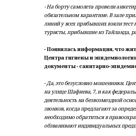
- На борту самолета провели анкети
обязательном карантине. В зале п
линий у всех прибывших взяли тест
туристы, прибывшие из Тайланда, р
- Появилась информация, что жи
Центра гигиены и эпидемиологии
документы - санитарно-эпидемио
- Да, это безусловно мошенники. Це
на улице Шафиева, 7, и как федерал
деятельность на безвозмездной осно
звонков, когда предлагают за опред
необходимо обратиться в правоохра
обзванивают индивидуальных предпр