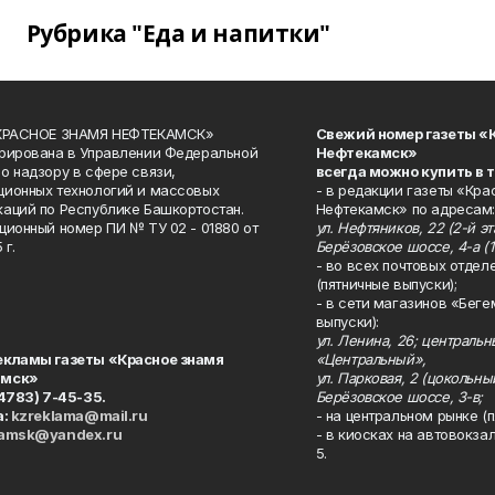
Рубрика "Еда и напитки"
«КРАСНОЕ ЗНАМЯ НЕФТЕКАМСК»
Свежий номер газеты «
рирована в Управлении Федеральной
Нефтекамск»
о надзору в сфере связи,
всегда можно купить в 
ионных технологий и массовых
- в редакции газеты «Кра
аций по Республике Башкортостан.
Нефтекамск» по адресам:
ционный номер ПИ № ТУ 02 - 01880 от
ул. Нефтяников, 22 (2-й эта
 г.
Берёзовское шоссе, 4-а (1
- во всех почтовых отдел
(пятничные выпуски);
- в сети магазинов «Беге
выпуски):
ул. Ленина, 26; централь
екламы газеты «Красное знамя
«Центральный»,
амск»
ул. Парковая, 2 (цокольны
34783) 7-45-35.
Берёзовское шоссе, 3-в;
а:
kzreklama@mail.ru
- на центральном рынке (п
kamsk@yandex.ru
- в киосках на автовокза
5.