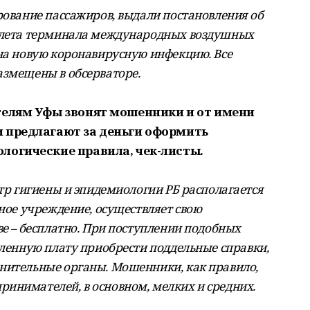
рование пассажиров, выдали постановления об
рилета терминала международных воздушных
 на новую коронавирусную инфекцию. Все
азмещены в обсерваторе.
телям Уфы звонят мошенники и от имени
 предлагают за деньги оформить
логические правила, чек-листы.
нтр гигиены и эпидемиологии РБ располагается
ьное учреждение, осуществляет свою
ве – бесплатно. При поступлении подобных
еленную плату приобрести поддельные справки,
нительные органы. Мошенники, как правило,
инимателей, в основном, мелких и средних.