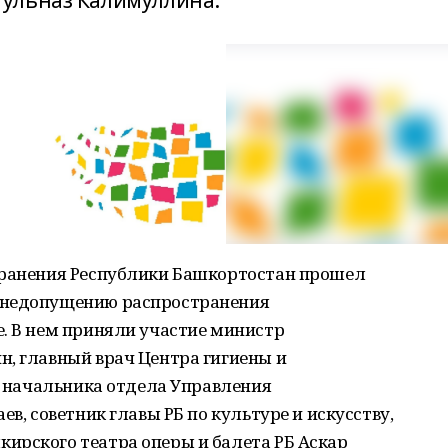
ульназ Калимуллина.
хранения Республики Башкортостан прошел
 недопущению распространения
. В нем приняли участие министр
н, главный врач Центра гигиены и
о. начальника отдела Управления
ев, советник главы РБ по культуре и искусству,
ирского театра оперы и балета РБ Аскар