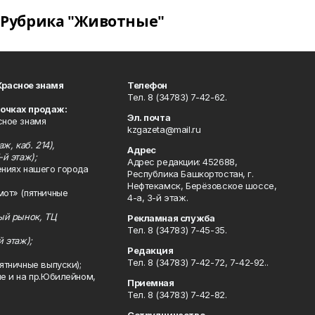
Рубрика "Животные"
Красное знамя
Телефон
Тел. 8 (34783) 7-42-62.
точках продаж:
Эл. почта
сное знамя
kzgazeta@mail.ru
ж, каб. 214),
Адрес
-й этаж);
Адрес редакции: 452688,
ениях нашего города
Республика Башкортостан, г.
Нефтекамск, Берёзовское шоссе,
мот» (пятничные
4-а, 3-й этаж.
ный рынок, ТЦ
Рекламная служба
Тел. 8 (34783) 7-45-35.
й этаж);
Редакция
Тел. 8 (34783) 7-42-72, 7-42-92..
ятничные выпуски);
ле и на пр.Юбилейном,
Приемная
Тел. 8 (34783) 7-42-82.