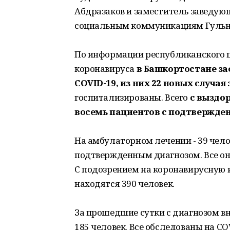
Абдразаков и заместитель заведую
социальным коммуникациям Гульн
По информации республиканского ш
коронавируса
в Башкортостане з
COVID-19, из них 22 новых случая 
госпитализированы. Всего
с выздо
восемь пациентов с подтвержде
На амбулаторном лечении - 39 челов
подтвержденным диагнозом. Все он
С подозрением на коронавирусную 
находятся 390 человек.
За прошедшие сутки с диагнозом в
185 человек. Все обследованы на CO