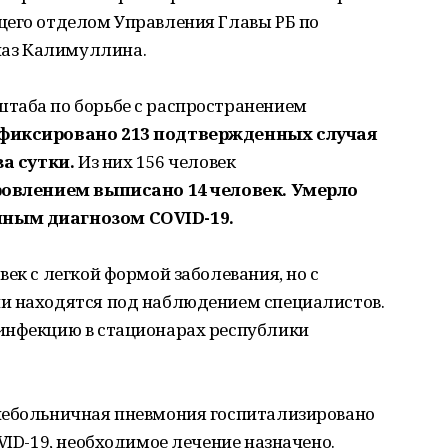
щего отделом Управления Главы РБ по
аз Калимуллина.
таба по борьбе с распространением
афиксировано 213 подтвержденных случая
за сутки.
Из них 156 человек
ровлением выписано 14 человек. Умерло
нным диагнозом COVID-19.
ек с легкой формой заболевания, но с
и находятся под наблюдением специалистов.
инфекцию в стационарах республики
небольничная пневмония госпитализировано
VID-19, необходимое лечение назначено.