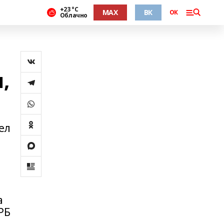
+23 °С
MAX
ВК
ОК
Облачно
,
ел
а
РБ