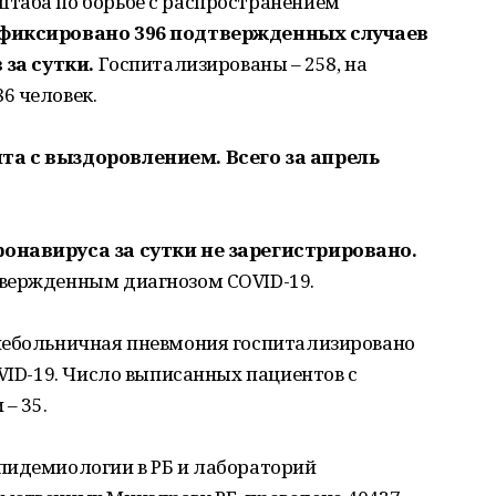
таба по борьбе с распространением
афиксировано 396 подтвержденных случаев
 за сутки.
Госпитализированы – 258, на
6 человек.
та с выздоровлением. Всего за апрель
онавируса за сутки не зарегистрировано.
вержденным диагнозом COVID-19.
небольничная пневмония госпитализировано
OVID-19. Число выписанных пациентов с
– 35.
пидемиологии в РБ и лабораторий