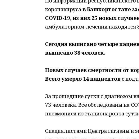
По информации республиканского ш
коронавируса
в Башкортостане з
COVID-19, из них 25 новых случаев
амбулаторном лечении находятся 8
Сегодня
выписано чет
ыре пациен
выписано 38 человек.
Новых случаев смертности от кор
Всего умерло 14 пациентов
с подт
За прошедшие сутки с диагнозом в
73 человека. Все обследованы на C
пневмонией из стационаров за сутки 
Специалистами Центра гигиены и э