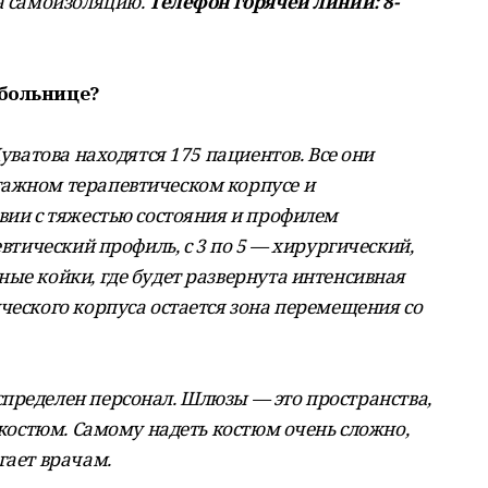
на самоизоляцию.
Телефон горячей линии: 8-
 больнице?
Куватова находятся 175 пациентов. Все они
тажном терапевтическом корпусе и
вии с тяжестью состояния и профилем
евтический профиль, с 3 по 5 — хирургический,
ые койки, где будет развернута интенсивная
ческого корпуса остается зона перемещения со
пределен персонал. Шлюзы — это пространства,
ь костюм. Самому надеть костюм очень сложно,
гает врачам.