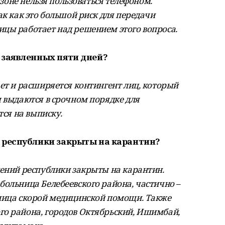
 зоне нельзя пользоваться телефоном.
ак как это большой риск для передачи
цы работает над решением этого вопроса.
 заявленных пяти дней?
ет и расширяется контингент лиц, который
ы выдаются в срочном порядке для
тся на выписку.
 республики закрыты на карантин?
дений республики закрыты на карантин.
больница Белебеевского района, частично –
ьница скорой медицинской помощи. Также
о района, городов Октябрьский, Ишимбай,