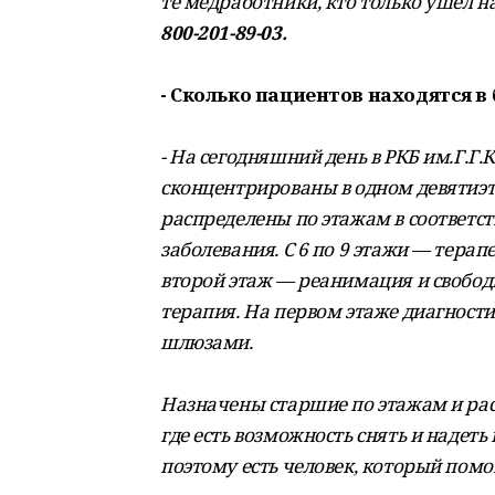
те медработники, кто только ушел 
800-201-89-03.
- Сколько пациентов находятся в
- На сегодняшний день в РКБ им.Г.Г.
сконцентрированы в одном девятиэ
распределены по этажам в соответст
заболевания. С 6 по 9 этажи — терап
второй этаж — реанимация и свободн
терапия. На первом этаже диагности
шлюзами.
Назначены старшие по этажам и рас
где есть возможность снять и надет
поэтому есть человек, который помо