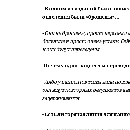
- В одном из изданий было напи
отделения были «брошены»…
- Они не брошены, просто персонал 
больнице и просто очень устали. Се
и они будут переведены.
-Почему одни пациенты переведе
- Либо у пациентов тесты дали поло
они ждут повторных результатов ана
задерживаются.
- Есть ли горячая линия для паци