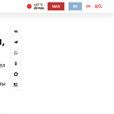
+27 °С
MAX
ВК
ОК
Дождь
,
ел
ны
о