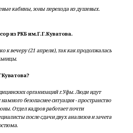
евые кабины, зоны перехода из душевых.
сор из РКБ им.Г.Г.Куватова.
ко к вечеру (21 апреля), так как продолжалась
льницы.
.ГКуватова?
медицинских организаций г.Уфы. Люди идут
с намного безопаснее ситуация - пространство
зоны. Отдел кадров работает почти
циалисты после сдачи двух анализов и зачета
остюма.