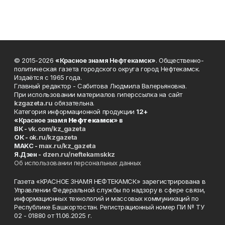
© 2015-2026
«Красное знамя Нефтекамск»
. Общественно-
политическая газета городского округа город Нефтекамск.
Издаётся с 1965 года.
Главный редактор - Сабитова Людмила Валерьяновна.
При использовании материалов гиперссылка на сайт
kzgazeta.ru
обязательна.
Категория информационной продукции
12+
«Красное знамя
Нефтекамск
» в
ВК -
vk.com/kz_gazeta
ОК -
ok.ru/kzgazeta
MAKC -
max.ru/kz_gazeta
Я.Дзен -
dzen.ru/neftekamskkz
Об использовании персональных данных
Газета «КРАСНОЕ ЗНАМЯ НЕФТЕКАМСК» зарегистрирована в
Управлении Федеральной службы по надзору в сфере связи,
информационных технологий и массовых коммуникаций по
Республике Башкортостан. Регистрационный номер ПИ № ТУ
02 - 01880 от 11.06.2025 г.