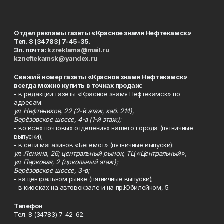
Отдел рекламы газеты «Красное знамя Нефтекамск»
Тел. 8 (34783) 7-45-35.
Эл. почта:
kzreklama@mail.ru
kzneftekamsk@yandex.ru
Свежий номер газеты «Красное знамя Нефтекамск»
всегда можно купить в точках продаж:
- в редакции газеты «Красное знамя Нефтекамск» по
адресам:
ул. Нефтяников, 22 (2-й этаж, каб. 214),
Берёзовское шоссе, 4-а (1-й этаж);
- во всех почтовых отделениях нашего города (пятничные
выпуски);
- в сети магазинов «Бегемот» (пятничные выпуски):
ул. Ленина, 26; центральный рынок, ТЦ «Центральный»,
ул. Парковая, 2 (цокольный этаж);
Берёзовское шоссе, 3-в;
- на центральном рынке (пятничные выпуски);
- в киосках на автовокзале и на пр.Юбилейном, 5.
Телефон
Тел. 8 (34783) 7-42-62.