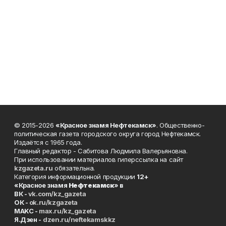
© 2015-2026
«Красное знамя Нефтекамск»
. Общественно-
политическая газета городского округа город Нефтекамск.
Издаётся с 1965 года.
Главный редактор - Сабитова Людмила Валерьяновна.
При использовании материалов гиперссылка на сайт
kzgazeta.ru
обязательна.
Категория информационной продукции
12+
«Красное знамя
Нефтекамск
» в
ВК -
vk.com/kz_gazeta
ОК -
ok.ru/kzgazeta
MAKC -
max.ru/kz_gazeta
Я.Дзен -
dzen.ru/neftekamskkz