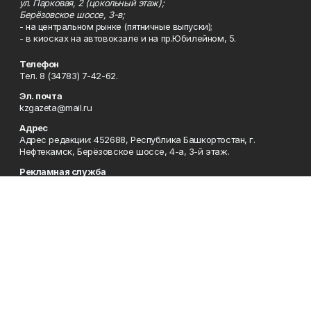
ул. Парковая, 2 (цокольный этаж);
Берёзовское шоссе, 3-в;
- на центральном рынке (пятничные выпуски);
- в киосках на автовокзале и на пр.Юбилейном, 5.
Телефон
Тел. 8 (34783) 7-42-62.
Эл. почта
kzgazeta@mail.ru
Адрес
Адрес редакции: 452688, Республика Башкортостан, г.
Нефтекамск, Берёзовское шоссе, 4-а, 3-й этаж.
Рекламная служба
Тел. 8 (34783) 7-45-35.
Редакция
Тел. 8 (34783) 7-42-72, 7-42-92..
Приемная
Тел. 8 (34783) 7-42-82.
Сотрудничество
Тел. 8 (34783) 7-42-62.
Отдел кадров