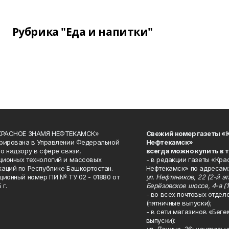
Рубрика "Еда и напитки"
«КРАСНОЕ ЗНАМЯ НЕФТЕКАМСК»
Свежий номер газеты «
рирована в Управлении Федеральной
Нефтекамск»
о надзору в сфере связи,
всегда можно купить в 
ионных технологий и массовых
- в редакции газеты «Кра
аций по Республике Башкортостан.
Нефтекамск» по адресам:
ционный номер ПИ № ТУ 02 - 01880 от
ул. Нефтяников, 22 (2-й эта
 г.
Берёзовское шоссе, 4-а (1
- во всех почтовых отдел
(пятничные выпуски);
- в сети магазинов «Беге
выпуски):
ул. Ленина, 26; централь