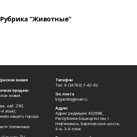
Рубрика "Животные"
Красное знамя
Телефон
Тел. 8 (34783) 7-42-62.
точках продаж:
Эл. почта
сное знамя
kzgazeta@mail.ru
ж, каб. 214),
Адрес
-й этаж);
Адрес редакции: 452688,
ениях нашего города
Республика Башкортостан, г.
Нефтекамск, Берёзовское шоссе,
мот» (пятничные
4-а, 3-й этаж.
ный рынок, ТЦ