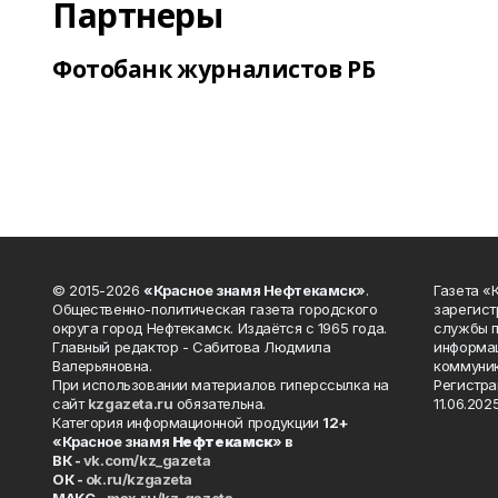
Партнеры
Фотобанк журналистов РБ
© 2015-2026
«Красное знамя Нефтекамск»
.
Газета 
Общественно-политическая газета городского
зарегист
округа город Нефтекамск. Издаётся с 1965 года.
службы п
Главный редактор - Сабитова Людмила
информац
Валерьяновна.
коммуник
При использовании материалов гиперссылка на
Регистра
сайт
kzgazeta.ru
обязательна.
11.06.2025
Категория информационной продукции
12+
«Красное знамя
Нефтекамск
» в
ВК -
vk.com/kz_gazeta
ОК -
ok.ru/kzgazeta
MAKC -
max.ru/kz_gazeta