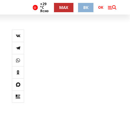
+29
MAX
ВК
°С
ОК
Ясно