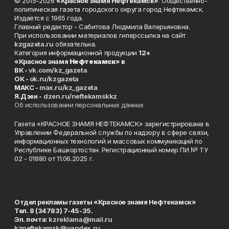
© 2015-2026
«Красное знамя Нефтекамск»
. Общественно-
политическая газета городского округа город Нефтекамск.
Издаётся с 1965 года.
Главный редактор - Сабитова Людмила Валерьяновна.
При использовании материалов гиперссылка на сайт
kzgazeta.ru
обязательна.
Категория информационной продукции
12+
«Красное знамя
Нефтекамск
» в
ВК -
vk.com/kz_gazeta
ОК -
ok.ru/kzgazeta
MAKC -
max.ru/kz_gazeta
Я.Дзен -
dzen.ru/neftekamskkz
Об использовании персональных данных
Газета «КРАСНОЕ ЗНАМЯ НЕФТЕКАМСК» зарегистрирована в
Управлении Федеральной службы по надзору в сфере связи,
информационных технологий и массовых коммуникаций по
Республике Башкортостан. Регистрационный номер ПИ № ТУ
02 - 01880 от 11.06.2025 г.
Отдел рекламы газеты «Красное знамя Нефтекамск»
Тел. 8 (34783) 7-45-35.
Эл. почта:
kzreklama@mail.ru
kzneftekamsk@yandex.ru