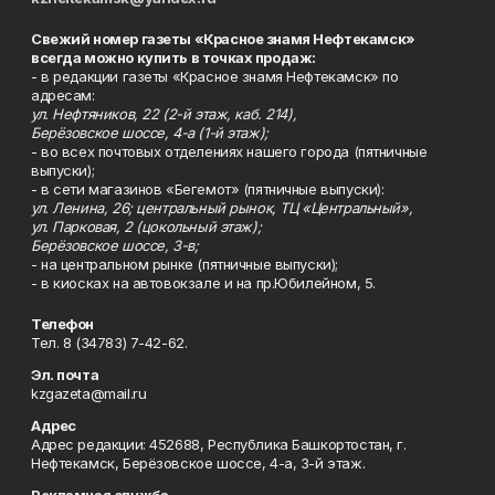
Свежий номер газеты «Красное знамя Нефтекамск»
всегда можно купить в точках продаж:
- в редакции газеты «Красное знамя Нефтекамск» по
адресам:
ул. Нефтяников, 22 (2-й этаж, каб. 214),
Берёзовское шоссе, 4-а (1-й этаж);
- во всех почтовых отделениях нашего города (пятничные
выпуски);
- в сети магазинов «Бегемот» (пятничные выпуски):
ул. Ленина, 26; центральный рынок, ТЦ «Центральный»,
ул. Парковая, 2 (цокольный этаж);
Берёзовское шоссе, 3-в;
- на центральном рынке (пятничные выпуски);
- в киосках на автовокзале и на пр.Юбилейном, 5.
Телефон
Тел. 8 (34783) 7-42-62.
Эл. почта
kzgazeta@mail.ru
Адрес
Адрес редакции: 452688, Республика Башкортостан, г.
Нефтекамск, Берёзовское шоссе, 4-а, 3-й этаж.