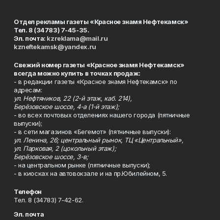
Отдел рекламы газеты «Красное знамя Нефтекамск»
Тел. 8 (34783) 7-45-35.
Эл. почта:
kzreklama@mail.ru
kzneftekamsk@yandex.ru
Свежий номер газеты «Красное знамя Нефтекамск»
всегда можно купить в точках продаж:
- в редакции газеты «Красное знамя Нефтекамск» по
адресам:
ул. Нефтяников, 22 (2-й этаж, каб. 214),
Берёзовское шоссе, 4-а (1-й этаж);
- во всех почтовых отделениях нашего города (пятничные
выпуски);
- в сети магазинов «Бегемот» (пятничные выпуски):
ул. Ленина, 26; центральный рынок, ТЦ «Центральный»,
ул. Парковая, 2 (цокольный этаж);
Берёзовское шоссе, 3-в;
- на центральном рынке (пятничные выпуски);
- в киосках на автовокзале и на пр.Юбилейном, 5.
Телефон
Тел. 8 (34783) 7-42-62.
Эл. почта