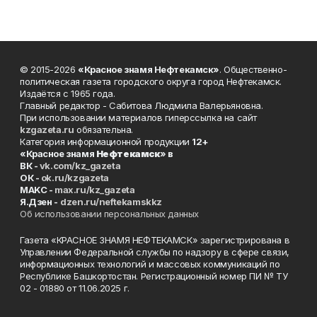
© 2015-2026
«Красное знамя Нефтекамск»
. Общественно-
политическая газета городского округа город Нефтекамск.
Издаётся с 1965 года.
Главный редактор - Сабитова Людмила Валерьяновна.
При использовании материалов гиперссылка на сайт
kzgazeta.ru
обязательна.
Категория информационной продукции
12+
«Красное знамя
Нефтекамск
» в
ВК -
vk.com/kz_gazeta
ОК -
ok.ru/kzgazeta
MAKC -
max.ru/kz_gazeta
Я.Дзен -
dzen.ru/neftekamskkz
Об использовании персональных данных
Газета «КРАСНОЕ ЗНАМЯ НЕФТЕКАМСК» зарегистрирована в
Управлении Федеральной службы по надзору в сфере связи,
информационных технологий и массовых коммуникаций по
Республике Башкортостан. Регистрационный номер ПИ № ТУ
02 - 01880 от 11.06.2025 г.