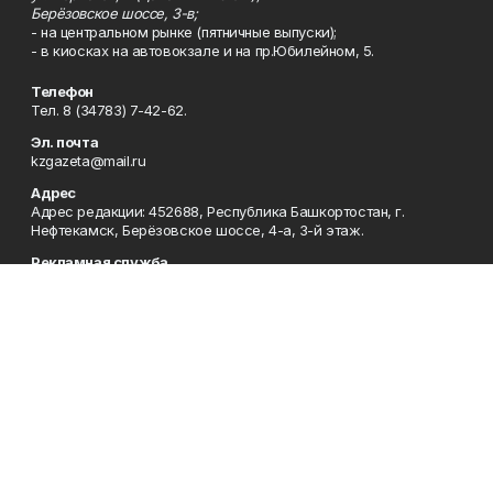
Берёзовское шоссе, 3-в;
- на центральном рынке (пятничные выпуски);
- в киосках на автовокзале и на пр.Юбилейном, 5.
Телефон
Тел. 8 (34783) 7-42-62.
Эл. почта
kzgazeta@mail.ru
Адрес
Адрес редакции: 452688, Республика Башкортостан, г.
Нефтекамск, Берёзовское шоссе, 4-а, 3-й этаж.
Рекламная служба
Тел. 8 (34783) 7-45-35.
Редакция
Тел. 8 (34783) 7-42-72, 7-42-92..
Приемная
Тел. 8 (34783) 7-42-82.
Сотрудничество
Тел. 8 (34783) 7-42-62.
Отдел кадров
Тел. 8 (34783) 7-42-92.