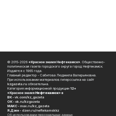
© 2015-2026
«Красное знамя Нефтекамск»
. Общественно-
политическая газета городского округа город Нефтекамск.
Издаётся с 1965 года.
Главный редактор - Сабитова Людмила Валерьяновна.
При использовании материалов гиперссылка на сайт
kzgazeta.ru
обязательна.
Категория информационной продукции
12+
«Красное знамя
Нефтекамск
» в
ВК -
vk.com/kz_gazeta
ОК -
ok.ru/kzgazeta
MAKC -
max.ru/kz_gazeta
Я.Дзен -
dzen.ru/neftekamskkz
Об использовании персональных данных