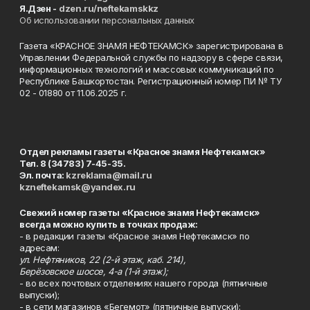
Я.Дзен -
dzen.ru/neftekamskkz
Об использовании персональных данных
Газета «КРАСНОЕ ЗНАМЯ НЕФТЕКАМСК» зарегистрирована в
Управлении Федеральной службы по надзору в сфере связи,
информационных технологий и массовых коммуникаций по
Республике Башкортостан. Регистрационный номер ПИ № ТУ
02 - 01880 от 11.06.2025 г.
Отдел рекламы газеты «Красное знамя Нефтекамск»
Тел. 8 (34783) 7-45-35.
Эл. почта:
kzreklama@mail.ru
kzneftekamsk@yandex.ru
Свежий номер газеты «Красное знамя Нефтекамск»
всегда можно купить в точках продаж:
- в редакции газеты «Красное знамя Нефтекамск» по
адресам:
ул. Нефтяников, 22 (2-й этаж, каб. 214),
Берёзовское шоссе, 4-а (1-й этаж);
- во всех почтовых отделениях нашего города (пятничные
выпуски);
- в сети магазинов «Бегемот» (пятничные выпуски):