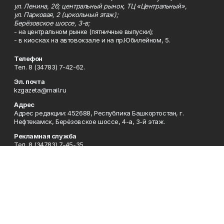
ул. Ленина, 26; центральный рынок, ТЦ «Центральный»,
ул. Парковая, 2 (цокольный этаж);
Берёзовское шоссе, 3-в;
- на центральном рынке (пятничные выпуски);
- в киосках на автовокзале и на пр.Юбилейном, 5.
Телефон
Тел. 8 (34783) 7-42-62.
Эл. почта
kzgazeta@mail.ru
Адрес
Адрес редакции: 452688, Республика Башкортостан, г.
Нефтекамск, Берёзовское шоссе, 4-а, 3-й этаж.
Рекламная служба
Тел. 8 (34783) 7-45-35.
Редакция
Тел. 8 (34783) 7-42-72, 7-42-92..
Приемная
Тел. 8 (34783) 7-42-82.
Сотрудничество
Тел. 8 (34783) 7-42-62.