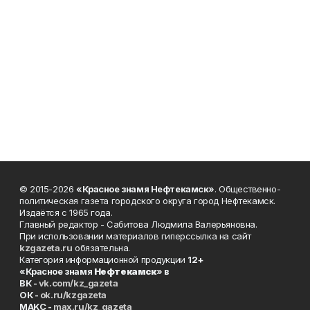
© 2015-2026
«Красное знамя Нефтекамск»
. Общественно-
политическая газета городского округа город Нефтекамск.
Издаётся с 1965 года.
Главный редактор - Сабитова Людмила Валерьяновна.
При использовании материалов гиперссылка на сайт
kzgazeta.ru
обязательна.
Категория информационной продукции
12+
«Красное знамя
Нефтекамск
» в
ВК -
vk.com/kz_gazeta
ОК -
ok.ru/kzgazeta
MAKC -
max.ru/kz_gazeta