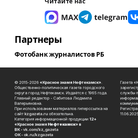
Читайте нас
Партнеры
Фотобанк журналистов РБ
© 2015-2026
«Красное знамя Нефтекамск»
.
Газета 
Общественно-политическая газета городского
зарегист
округа город Нефтекамск. Издаётся с 1965 года.
службы п
Главный редактор - Сабитова Людмила
информац
Валерьяновна.
коммуник
При использовании материалов гиперссылка на
Регистра
сайт
kzgazeta.ru
обязательна.
11.06.2025
Категория информационной продукции
12+
«Красное знамя
Нефтекамск
» в
ВК -
vk.com/kz_gazeta
ОК -
ok.ru/kzgazeta