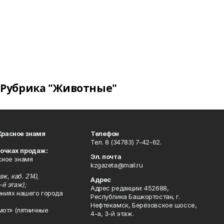
Рубрика "Животные"
Красное знамя
Телефон
Тел. 8 (34783) 7-42-62.
точках продаж:
Эл. почта
сное знамя
kzgazeta@mail.ru
ж, каб. 214),
Адрес
-й этаж);
Адрес редакции: 452688,
ениях нашего города
Республика Башкортостан, г.
Нефтекамск, Берёзовское шоссе,
мот» (пятничные
4-а, 3-й этаж.