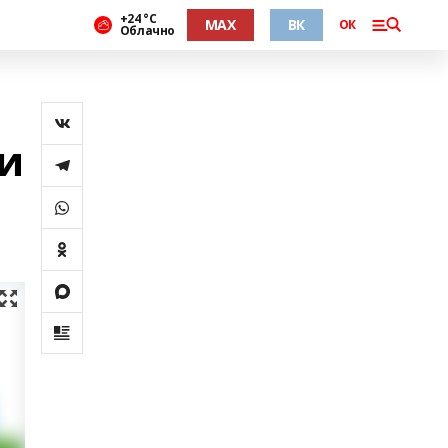
+24 °С
MAX
ВК
ОК
Облачно
и