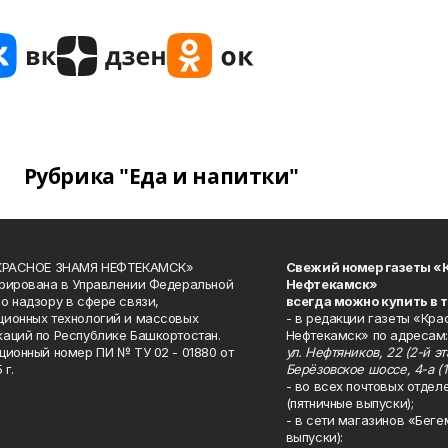
Рубрика "Еда и напитки"
«КРАСНОЕ ЗНАМЯ НЕФТЕКАМСК»
Свежий номер газеты «
рирована в Управлении Федеральной
Нефтекамск»
о надзору в сфере связи,
всегда можно купить в 
ионных технологий и массовых
- в редакции газеты «Кра
аций по Республике Башкортостан.
Нефтекамск» по адресам:
ционный номер ПИ № ТУ 02 - 01880 от
ул. Нефтяников, 22 (2-й эта
 г.
Берёзовское шоссе, 4-а (1
- во всех почтовых отдел
(пятничные выпуски);
- в сети магазинов «Беге
выпуски):