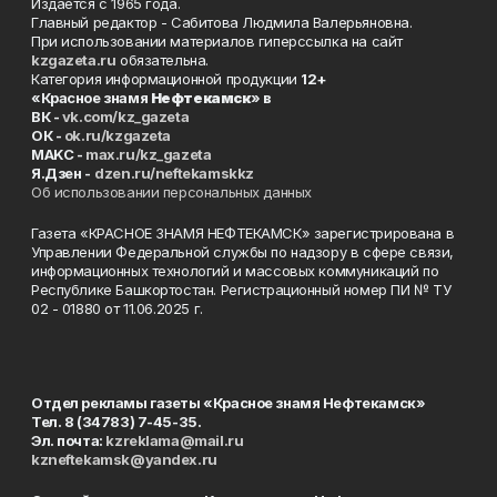
Издаётся с 1965 года.
Главный редактор - Сабитова Людмила Валерьяновна.
При использовании материалов гиперссылка на сайт
kzgazeta.ru
обязательна.
Категория информационной продукции
12+
«Красное знамя
Нефтекамск
» в
ВК -
vk.com/kz_gazeta
ОК -
ok.ru/kzgazeta
MAKC -
max.ru/kz_gazeta
Я.Дзен -
dzen.ru/neftekamskkz
Об использовании персональных данных
Газета «КРАСНОЕ ЗНАМЯ НЕФТЕКАМСК» зарегистрирована в
Управлении Федеральной службы по надзору в сфере связи,
информационных технологий и массовых коммуникаций по
Республике Башкортостан. Регистрационный номер ПИ № ТУ
02 - 01880 от 11.06.2025 г.
Отдел рекламы газеты «Красное знамя Нефтекамск»
Тел. 8 (34783) 7-45-35.
Эл. почта:
kzreklama@mail.ru
kzneftekamsk@yandex.ru