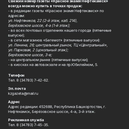
Свежий номер газеты «Красное знамя Нефтекамск»
всегда можно купить в точках продаж:
- в редакции газеты «Красное знамя Нефтекамск» по
адресам:
ул. Нефтяников, 22 (2-й этаж, каб. 214),
Берёзовское шоссе, 4-а (1-й этаж);
- во всех почтовых отделениях нашего города (пятничные
выпуски);
- в сети магазинов «Бегемот» (пятничные выпуски):
ул. Ленина, 26; центральный рынок, ТЦ «Центральный»,
ул. Парковая, 2 (цокольный этаж);
Берёзовское шоссе, 3-в;
- на центральном рынке (пятничные выпуски);
- в киосках на автовокзале и на пр.Юбилейном, 5.
Телефон
Тел. 8 (34783) 7-42-62.
Эл. почта
kzgazeta@mail.ru
Адрес
Адрес редакции: 452688, Республика Башкортостан, г.
Нефтекамск, Берёзовское шоссе, 4-а, 3-й этаж.
Рекламная служба
Тел. 8 (34783) 7-45-35.